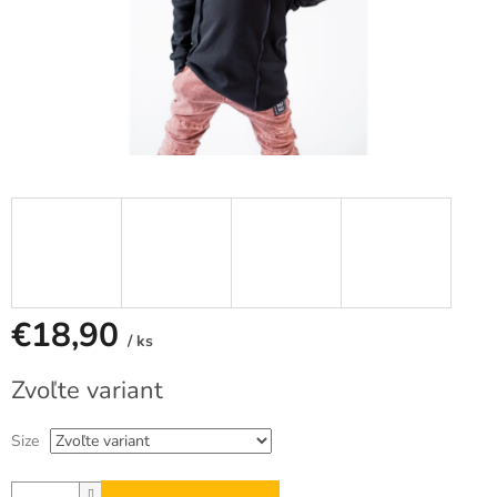
€18,90
/ ks
Jednotková
Zvoľte variant
cena:
Size