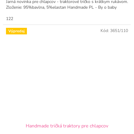
Jarná novinka pre chlapcov - traktorové tričko s krátkym rukávom.
z
Zloženie: 95%bavlna, 5%elastan Handmade PL - By o baby
5
hviezdičiek.
122
Kód:
3651/110
Výpredaj
Handmade tričká traktory pre chlapcov