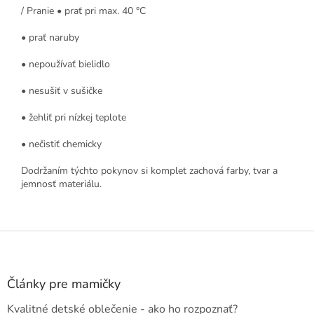
/ Pranie • prať pri max. 40 °C
• prať naruby
• nepoužívať bielidlo
• nesušiť v sušičke
• žehliť pri nízkej teplote
• nečistiť chemicky
Dodržaním týchto pokynov si komplet zachová farby, tvar a
jemnosť materiálu.
Z
á
p
ä
Články pre mamičky
t
Kvalitné detské oblečenie - ako ho rozpoznať?