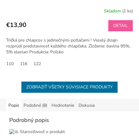
Skladom
(1 ks)
€13,90
DETAIL
Tričká pre chlapcov s jedinečnými potlačami ! Veselý dizajn
rozprúdi predstavivosť každého chlapčeka. Zloženie: bavlna 95%,
5% elastan Produkcia: Poľsko
110
116
122
ZOBRAZIŤ VŠETKY SÚVISIACE PRODUKTY
Popis
Podobné (8)
Hodnotenie
Diskusia
Podrobný popis
Starostlivosť o produkt