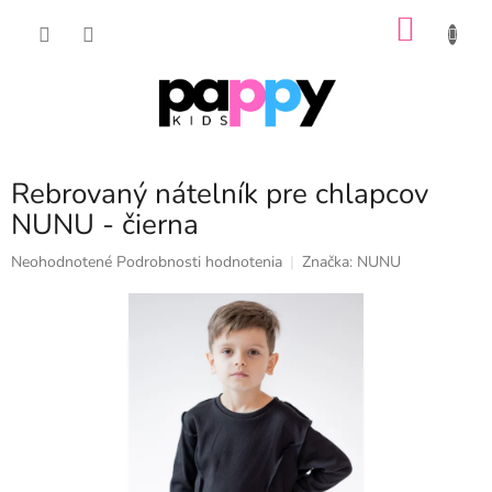
Prejsť
NÁKU
na
obsah
KOŠÍK
Rebrovaný nátelník pre chlapcov
NUNU - čierna
Priemerné
Neohodnotené
Podrobnosti hodnotenia
Značka:
NUNU
hodnotenie
produktu
je
0,0
z
5
hviezdičiek.