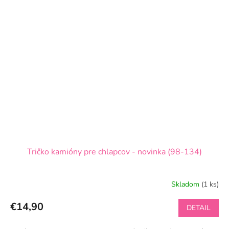
Tričko kamióny pre chlapcov - novinka (98-134)
Skladom
(1 ks)
Priemerné
hodnotenie
produktu
€14,90
DETAIL
je
5,0