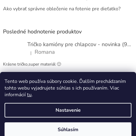
i
e
Ako vybrať správne oblečenie na fotenie pre dieťatko?
Posledné hodnotenie produktov
Tričko kamióny pre chlapcov - novinka (98-134)
Romana
|
Hodnotenie produktu je 5 z 5 hviezdičiek.
Krásne tričko,super materiál 🙂
Tento web používa súbory cookie. Ďalším prechádzaním
Obchodné podmienky
Kontakty
tohto webu vyjadrujete súhlas s ich používaním. Viac
informácií
tu
.
Nastavenie
Vytvoril Shoptet
Súhlasím
Copyright 2026
Pappy kids
. Všetky práva vyhradené.