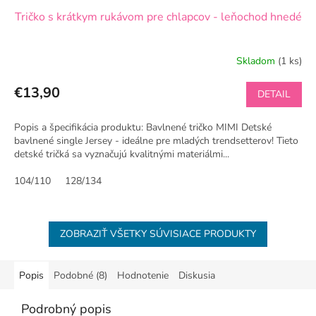
Tričko s krátkym rukávom pre chlapcov - leňochod hnedé
Skladom
(1 ks)
€13,90
DETAIL
Popis a špecifikácia produktu: Bavlnené tričko MIMI Detské
bavlnené single Jersey - ideálne pre mladých trendsetterov! Tieto
detské tričká sa vyznačujú kvalitnými materiálmi...
104/110
128/134
ZOBRAZIŤ VŠETKY SÚVISIACE PRODUKTY
Popis
Podobné (8)
Hodnotenie
Diskusia
Podrobný popis