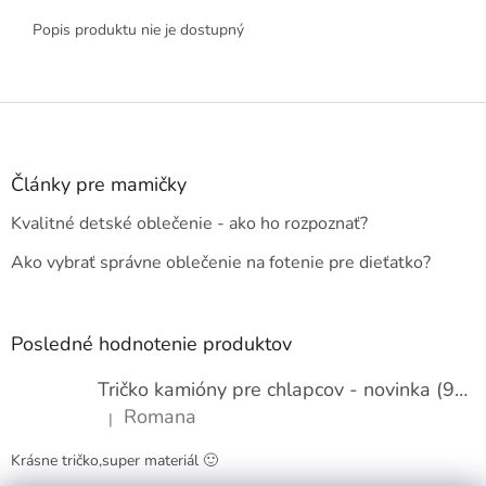
Popis produktu nie je dostupný
Z
á
p
ä
Články pre mamičky
t
Kvalitné detské oblečenie - ako ho rozpoznať?
i
e
Ako vybrať správne oblečenie na fotenie pre dieťatko?
Posledné hodnotenie produktov
Tričko kamióny pre chlapcov - novinka (98-134)
Romana
|
Hodnotenie produktu je 5 z 5 hviezdičiek.
Krásne tričko,super materiál 🙂