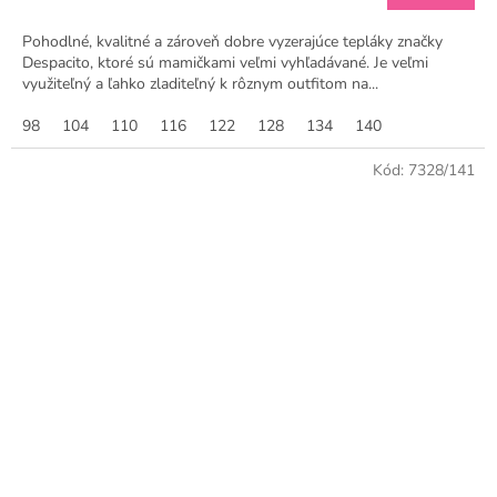
Pohodlné, kvalitné a zároveň dobre vyzerajúce tepláky značky
Despacito, ktoré sú mamičkami veľmi vyhľadávané. Je veľmi
využiteľný a ľahko zladiteľný k rôznym outfitom na...
98
104
110
116
122
128
134
140
Kód:
7328/141