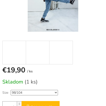
€19,90
/ ks
Jednotková
Skladom
(1 ks)
cena:
Size