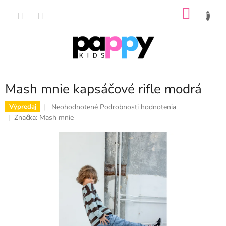
Prejsť
NÁKU
na
obsah
KOŠÍK
Mash mnie kapsáčové rifle modrá
Priemerné
Neohodnotené
Podrobnosti hodnotenia
Výpredaj
hodnotenie
Značka:
Mash mnie
produktu
je
0,0
z
5
hviezdičiek.