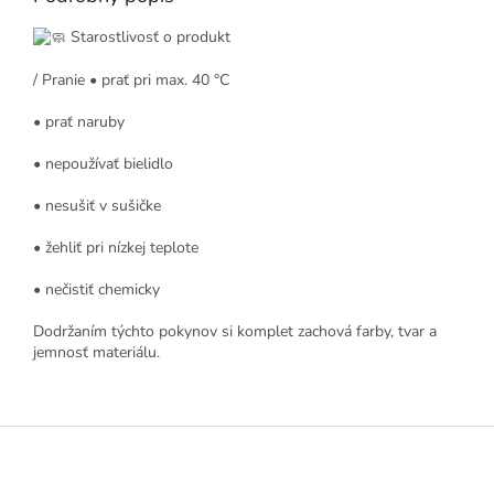
Starostlivosť o produkt
/ Pranie • prať pri max. 40 °C
• prať naruby
• nepoužívať bielidlo
• nesušiť v sušičke
• žehliť pri nízkej teplote
• nečistiť chemicky
Dodržaním týchto pokynov si komplet zachová farby, tvar a
jemnosť materiálu.
Z
á
p