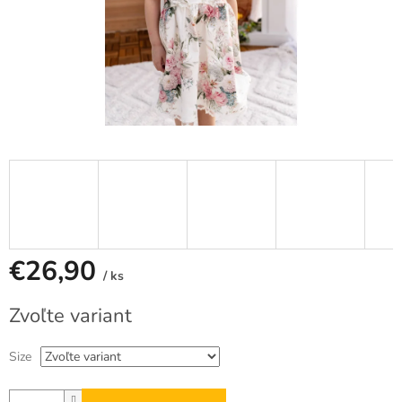
€26,90
/ ks
Jednotková
Zvoľte variant
cena:
Size