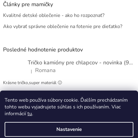
ä
Články pre mamičky
t
Kvalitné detské oblečenie - ako ho rozpoznať?
i
e
Ako vybrať správne oblečenie na fotenie pre dieťatko?
Posledné hodnotenie produktov
Tričko kamióny pre chlapcov - novinka (98-134)
Romana
|
Hodnotenie produktu je 5 z 5 hviezdičiek.
Krásne tričko,super materiál 🙂
Tento web používa súbory cookie. Ďalším prechádzaním
Obchodné podmienky
Kontakty
tohto webu vyjadrujete súhlas s ich používaním. Viac
informácií
tu
.
Nastavenie
Vytvoril Shoptet