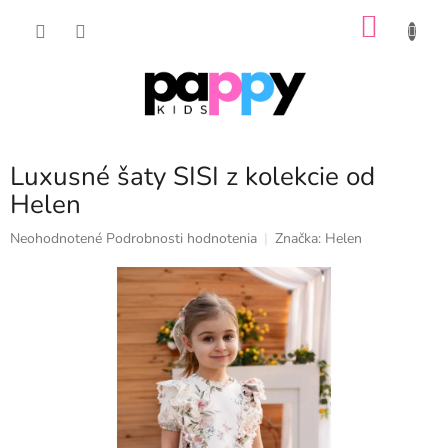
Prejsť
NÁKU
na
obsah
KOŠÍK
Luxusné šaty SISI z kolekcie od
Helen
Priemerné
Neohodnotené
Podrobnosti hodnotenia
Značka:
Helen
hodnotenie
produktu
je
0,0
z
5
hviezdičiek.