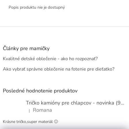
Popis produktu nie je dostupný
Z
á
p
ä
Články pre mamičky
t
Kvalitné detské oblečenie - ako ho rozpoznať?
i
e
Ako vybrať správne oblečenie na fotenie pre dieťatko?
Posledné hodnotenie produktov
Tričko kamióny pre chlapcov - novinka (98-134)
Romana
|
Hodnotenie produktu je 5 z 5 hviezdičiek.
Krásne tričko,super materiál 🙂