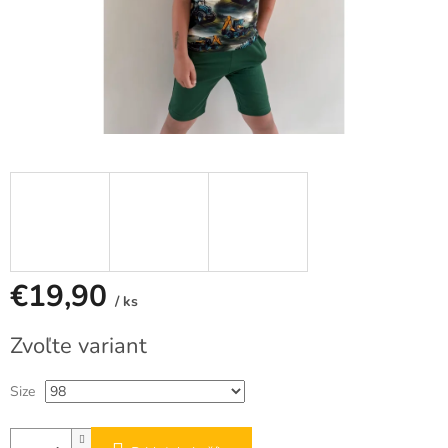
€19,90
/ ks
Jednotková
Zvoľte variant
cena:
Size