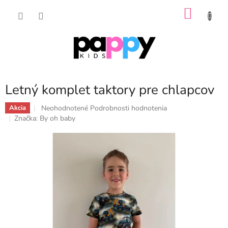
Prejsť
NÁKU
na
obsah
KOŠÍK
Letný komplet taktory pre chlapcov
Priemerné
Neohodnotené
Podrobnosti hodnotenia
Akcia
hodnotenie
Značka:
By oh baby
produktu
je
0,0
z
5
hviezdičiek.