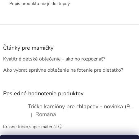
Popis produktu nie je dostupný
Z
á
p
ä
Články pre mamičky
t
Kvalitné detské oblečenie - ako ho rozpoznať?
i
e
Ako vybrať správne oblečenie na fotenie pre dieťatko?
Posledné hodnotenie produktov
Tričko kamióny pre chlapcov - novinka (98-134)
Romana
|
Hodnotenie produktu je 5 z 5 hviezdičiek.
Krásne tričko,super materiál 🙂