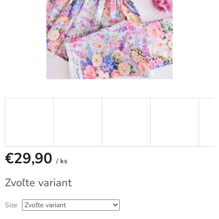
€29,90
/ ks
Jednotková
Zvoľte variant
cena:
Size