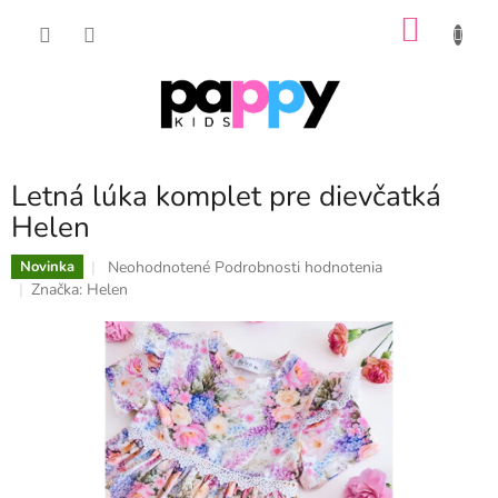
Prejsť
NÁKU
na
obsah
KOŠÍK
Letná lúka komplet pre dievčatká
Helen
Priemerné
Neohodnotené
Podrobnosti hodnotenia
Novinka
hodnotenie
Značka:
Helen
produktu
je
0,0
z
5
hviezdičiek.