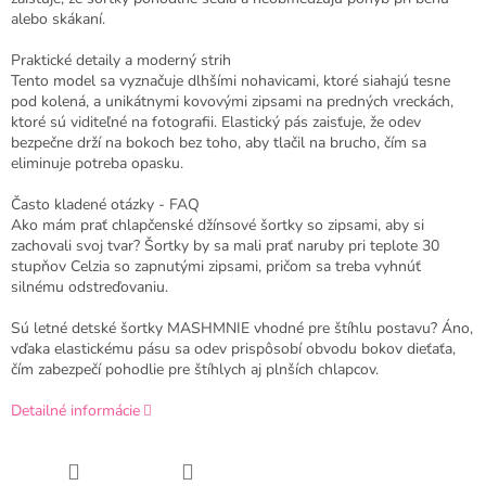
alebo skákaní.
Praktické detaily a moderný strih
Tento model sa vyznačuje dlhšími nohavicami, ktoré siahajú tesne
pod kolená, a unikátnymi kovovými zipsami na predných vreckách,
ktoré sú viditeľné na fotografii. Elastický pás zaisťuje, že odev
bezpečne drží na bokoch bez toho, aby tlačil na brucho, čím sa
eliminuje potreba opasku.
Často kladené otázky - FAQ
Ako mám prať chlapčenské džínsové šortky so zipsami, aby si
zachovali svoj tvar? Šortky by sa mali prať naruby pri teplote 30
stupňov Celzia so zapnutými zipsami, pričom sa treba vyhnúť
silnému odstreďovaniu.
Sú letné detské šortky MASHMNIE vhodné pre štíhlu postavu? Áno,
vďaka elastickému pásu sa odev prispôsobí obvodu bokov dieťaťa,
čím zabezpečí pohodlie pre štíhlych aj plnších chlapcov.
Detailné informácie