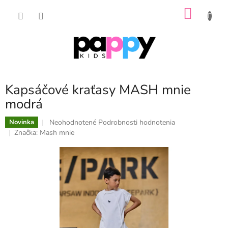
Prejsť
NÁKU
na
obsah
KOŠÍK
Kapsáčové kraťasy MASH mnie
modrá
Priemerné
Neohodnotené
Podrobnosti hodnotenia
Novinka
hodnotenie
Značka:
Mash mnie
produktu
je
0,0
z
5
hviezdičiek.