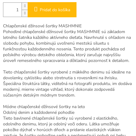
Pridať do košíka
Chlapčenské džínsové šortky MASHMNIE
Pohodlné chlapčenské džínsové šortky MASHMNIE sú základom
letného šatníka každého aktívneho dieťaťa. Navrhnuté s ohľadom na
slobodu pohybu, kombinujú uvoľnenú mestskú siluetu s
funkčnosťou každodenného nosenia. Tento produkt pochádza od
poľského výrobcu detského oblečenia, ktorý zaručuje najvyššiu
úroveň remeselného spracovania a dôkladnú pozornosť k detailom.
Tieto chlapčenské šortky vyrobené z mäkkého denimu sú ideálne na
dovolenky, cyklistiku alebo stretnutia s rovesníkmi na ihrisku.
Špeciálna štruktúra látky, viditeľná na fotografii produktu, im dodáva
moderný, mierne vintage vzhľad, ktorý dokonale zodpovedá
súčasným detským módnym trendom.
Módne chlapčenské džínsové šortky na leto
Odolný denim a každodenné pohodlie
Tieto bavlnené chlapčenské šortky sú vyrobené z elastického,
odolného denimu, ktorý je odolný voči oderu. Látka umožňuje
pokožke dýchať v horúcich dňoch a pridanie elastických vlákien
zaisťuje, že šortky pohodlne sedia a neobmedzujú pohyb pri behu