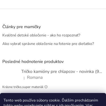
Z
á
p
ä
Články pre mamičky
t
Kvalitné detské oblečenie - ako ho rozpoznať?
i
e
Ako vybrať správne oblečenie na fotenie pre dieťatko?
Posledné hodnotenie produktov
Tričko kamióny pre chlapcov - novinka (98-134)
Romana
|
Hodnotenie produktu je 5 z 5 hviezdičiek.
Krásne tričko,super materiál 🙂
Tento web používa súbory cookie. Ďalším prechádzaním
Obchodné podmienky
Kontakty
tohto webu vyjadrujete súhlas s ich používaním. Viac