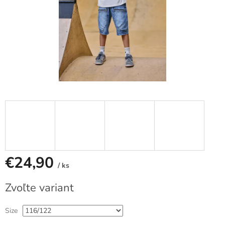
€24,90
/ ks
Jednotková
Zvoľte variant
cena:
Size