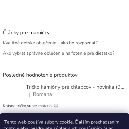
Z
á
p
ä
Články pre mamičky
t
Kvalitné detské oblečenie - ako ho rozpoznať?
i
e
Ako vybrať správne oblečenie na fotenie pre dieťatko?
Posledné hodnotenie produktov
Tričko kamióny pre chlapcov - novinka (98-134)
Romana
|
Hodnotenie produktu je 5 z 5 hviezdičiek.
Krásne tričko,super materiál 🙂
Tento web používa súbory cookie. Ďalším prechádzaním
Obchodné podmienky
Kontakty
tohto webu vyjadrujete súhlas s ich používaním. Viac