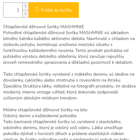
Pridať do košíka
Chlapčenské džínsové šortky MASHMNIE
Pohodlné chlapčenské džínsové šortky MASHMNIE sú základom
letného šatníka každého aktívneho dieťaťa. Navrhnuté s ohľadom na
slobodu pohybu, kombinujú uvoľnenú mestskú siluetu s
funkčnosťou každodenného nosenia. Tento produkt pochádza od
poľského výrobcu detského oblečenia, ktorý zaručuje najvyššiu
úroveň remeselného spracovania a dôkladnú pozornosť k detailom.
Tieto chlapčenské šortky vyrobené z mäkkého denimu sú ideálne na
dovolenky, cyklistiku alebo stretnutia s rovesníkmi na ihrisku.
Špeciálna štruktúra látky, viditeľná na fotografii produktu, im dodáva
moderný, mierne vintage vzhľad, ktorý dokonale zodpovedá
súčasným detským módnym trendom.
Módne chlapčenské džínsové šortky na leto
Odolný denim a každodenné pohodlie
Tieto bavlnené chlapčenské šortky sú vyrobené z elastického,
odolného denimu, ktorý je odolný voči oderu. Látka umožňuje
pokožke dýchať v horúcich dňoch a pridanie elastických vlákien
zaisťuje, že šortky pohodlne sedia a neobmedzujú pohyb pri behu