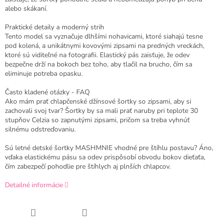
alebo skákaní.
Praktické detaily a moderný strih
Tento model sa vyznačuje dlhšími nohavicami, ktoré siahajú tesne
pod kolená, a unikátnymi kovovými zipsami na predných vreckách,
ktoré sú viditeľné na fotografii. Elastický pás zaisťuje, že odev
bezpečne drží na bokoch bez toho, aby tlačil na brucho, čím sa
eliminuje potreba opasku.
Často kladené otázky - FAQ
Ako mám prať chlapčenské džínsové šortky so zipsami, aby si
zachovali svoj tvar? Šortky by sa mali prať naruby pri teplote 30
stupňov Celzia so zapnutými zipsami, pričom sa treba vyhnúť
silnému odstreďovaniu.
Sú letné detské šortky MASHMNIE vhodné pre štíhlu postavu? Áno,
vďaka elastickému pásu sa odev prispôsobí obvodu bokov dieťaťa,
čím zabezpečí pohodlie pre štíhlych aj plnších chlapcov.
Detailné informácie