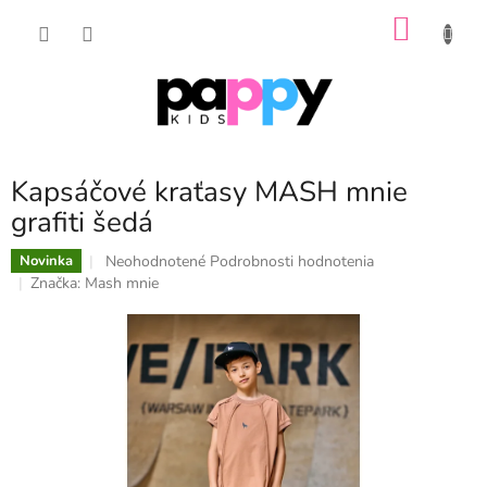
Prejsť
NÁKU
na
obsah
KOŠÍK
Kapsáčové kraťasy MASH mnie
grafiti šedá
Priemerné
Neohodnotené
Podrobnosti hodnotenia
Novinka
hodnotenie
Značka:
Mash mnie
produktu
je
0,0
z
5
hviezdičiek.