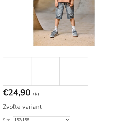
€24,90
/ ks
Jednotková
Zvoľte variant
cena:
Size