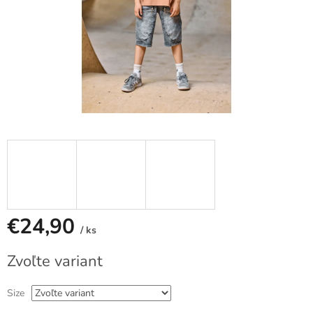
€24,90
/ ks
Jednotková
Zvoľte variant
cena:
Size