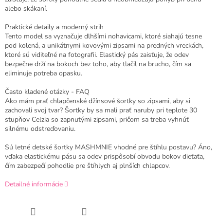
alebo skákaní.
Praktické detaily a moderný strih
Tento model sa vyznačuje dlhšími nohavicami, ktoré siahajú tesne
pod kolená, a unikátnymi kovovými zipsami na predných vreckách,
ktoré sú viditeľné na fotografii. Elastický pás zaisťuje, že odev
bezpečne drží na bokoch bez toho, aby tlačil na brucho, čím sa
eliminuje potreba opasku.
Často kladené otázky - FAQ
Ako mám prať chlapčenské džínsové šortky so zipsami, aby si
zachovali svoj tvar? Šortky by sa mali prať naruby pri teplote 30
stupňov Celzia so zapnutými zipsami, pričom sa treba vyhnúť
silnému odstreďovaniu.
Sú letné detské šortky MASHMNIE vhodné pre štíhlu postavu? Áno,
vďaka elastickému pásu sa odev prispôsobí obvodu bokov dieťaťa,
čím zabezpečí pohodlie pre štíhlych aj plnších chlapcov.
Detailné informácie