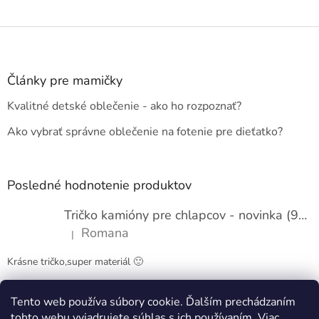
Z
á
p
ä
Články pre mamičky
t
Kvalitné detské oblečenie - ako ho rozpoznať?
i
e
Ako vybrať správne oblečenie na fotenie pre dieťatko?
Posledné hodnotenie produktov
Tričko kamióny pre chlapcov - novinka (98-134)
Romana
|
Hodnotenie produktu je 5 z 5 hviezdičiek.
Krásne tričko,super materiál 🙂
Tento web používa súbory cookie. Ďalším prechádzaním
Obchodné podmienky
Kontakty
tohto webu vyjadrujete súhlas s ich používaním. Viac