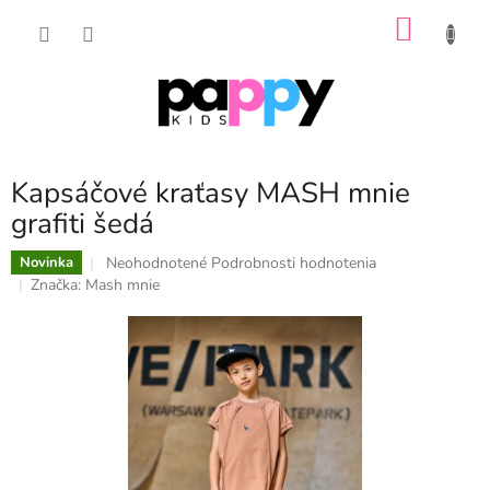
Prejsť
NÁKU
na
obsah
KOŠÍK
Kapsáčové kraťasy MASH mnie
grafiti šedá
Priemerné
Neohodnotené
Podrobnosti hodnotenia
Novinka
hodnotenie
Značka:
Mash mnie
produktu
je
0,0
z
5
hviezdičiek.