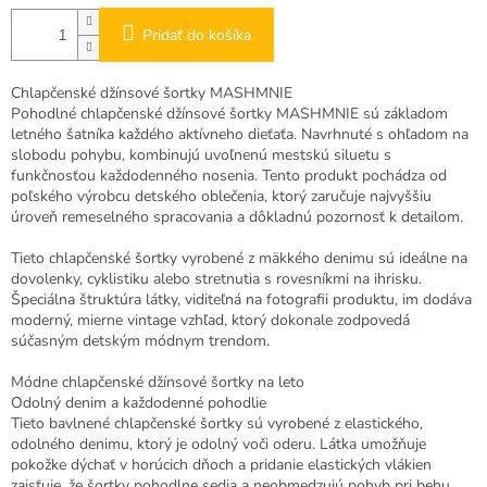
Pridať do košíka
Chlapčenské džínsové šortky MASHMNIE
Pohodlné chlapčenské džínsové šortky MASHMNIE sú základom
letného šatníka každého aktívneho dieťaťa. Navrhnuté s ohľadom na
slobodu pohybu, kombinujú uvoľnenú mestskú siluetu s
funkčnosťou každodenného nosenia. Tento produkt pochádza od
poľského výrobcu detského oblečenia, ktorý zaručuje najvyššiu
úroveň remeselného spracovania a dôkladnú pozornosť k detailom.
Tieto chlapčenské šortky vyrobené z mäkkého denimu sú ideálne na
dovolenky, cyklistiku alebo stretnutia s rovesníkmi na ihrisku.
Špeciálna štruktúra látky, viditeľná na fotografii produktu, im dodáva
moderný, mierne vintage vzhľad, ktorý dokonale zodpovedá
súčasným detským módnym trendom.
Módne chlapčenské džínsové šortky na leto
Odolný denim a každodenné pohodlie
Tieto bavlnené chlapčenské šortky sú vyrobené z elastického,
odolného denimu, ktorý je odolný voči oderu. Látka umožňuje
pokožke dýchať v horúcich dňoch a pridanie elastických vlákien
zaisťuje, že šortky pohodlne sedia a neobmedzujú pohyb pri behu