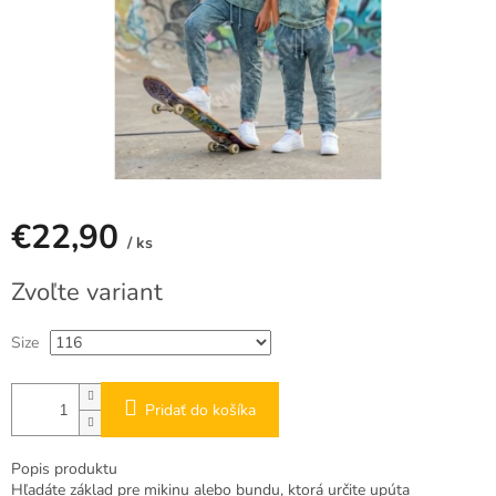
€22,90
/ ks
Jednotková
Zvoľte variant
cena:
Size
Pridať do košíka
Popis produktu
Hľadáte základ pre mikinu alebo bundu, ktorá určite upúta