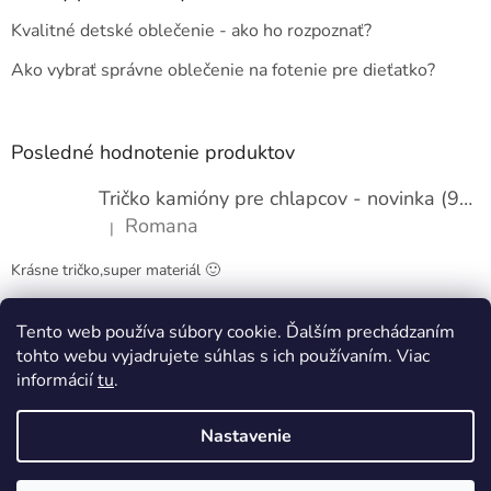
t
Kvalitné detské oblečenie - ako ho rozpoznať?
i
e
Ako vybrať správne oblečenie na fotenie pre dieťatko?
Posledné hodnotenie produktov
Tričko kamióny pre chlapcov - novinka (98-134)
Romana
|
Hodnotenie produktu je 5 z 5 hviezdičiek.
Krásne tričko,super materiál 🙂
Tento web používa súbory cookie. Ďalším prechádzaním
Obchodné podmienky
Kontakty
tohto webu vyjadrujete súhlas s ich používaním. Viac
informácií
tu
.
Nastavenie
Vytvoril Shoptet