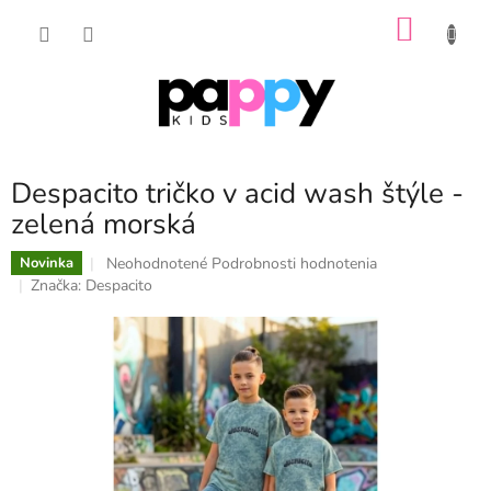
Prejsť
NÁKU
na
obsah
KOŠÍK
Despacito tričko v acid wash štýle -
zelená morská
Priemerné
Neohodnotené
Podrobnosti hodnotenia
Novinka
hodnotenie
Značka:
Despacito
produktu
je
0,0
z
5
hviezdičiek.