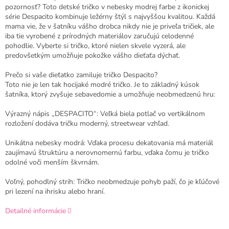
pozornosť? Toto detské tričko v nebesky modrej farbe z ikonickej
série Despacito kombinuje ležérny štýl s najvyššou kvalitou. Každá
mama vie, že v šatníku vášho drobca nikdy nie je priveľa tričiek, ale
iba tie vyrobené z prírodných materiálov zaručujú celodenné
pohodlie. Vyberte si tričko, ktoré nielen skvele vyzerá, ale
predovšetkým umožňuje pokožke vášho dieťaťa dýchať.
Prečo si vaše dieťatko zamiluje tričko Despacito?
Toto nie je len tak hocijaké modré tričko. Je to základný kúsok
šatníka, ktorý zvyšuje sebavedomie a umožňuje neobmedzenú hru:
Výrazný nápis „DESPACITO“: Veľká biela potlač vo vertikálnom
rozložení dodáva tričku moderný, streetwear vzhľad.
Unikátna nebesky modrá: Vďaka procesu dekatovania má materiál
zaujímavú štruktúru a nerovnomernú farbu, vďaka čomu je tričko
odolné voči menším škvrnám.
Voľný, pohodlný strih: Tričko neobmedzuje pohyb paží, čo je kľúčové
pri lezení na ihrisku alebo hraní.
Detailné informácie