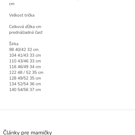
cm
Veľkosť trička
Celková dĺžka cm
predná/zadná časť
Šírka
98 40/42 32 cm
104 41/43 33 cm
110 43/46 33 cm
116 46/49 34 cm
122 48 / 52 35 cm
128 49/52 35 cm
134 52/54 36 cm
140 54/56 37 cm
Z
á
p
ä
Články pre mamičky