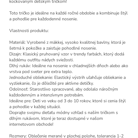
kockovaným detským tričkom!
Toto tričko je ideálne na každé ročné obdobie a kombinuje štýl
a pohodlie pre každodenné nosenie.
Vlastnosti produktu:
Materiál: Vyrobené z mäkkej, vysoko kvalitnej bavlny, ktorá je
šetrná k pokožke a zaisťuje pohodlné nosenie.
Dizajn: Klasický pruhovaný vzor v trendy farbách, ktorý dodá
každému outfitu nádych sviežosti.
Dlhý rukáv: Ideálne na nosenie v chladnejších dňoch alebo ako
vrstva pod sveter pre extra teplo.
Jednoduché obliekanie: Elastický výstrih uľahčuje obliekanie a
vyzliekanie, čo je dôležité pre aktívne detičky.
Odolnosť: Starostlivo spracované, aby odolalo náročným
každodenným a intenzívnym potrebám.
Ideálne pre: Deti vo veku od 3 do 10 rokov, ktoré si cenia štýl
a pohodlie v každej situácii.
Doprajte svojmu dieťaťu módny vzhľad s naším tričkom s
dlhým rukávom, ktoré je teraz dostupné v našom
internetovom obchode!
Rozmery: Oblečenie merané v plochej polohe, tolerancia 1-2