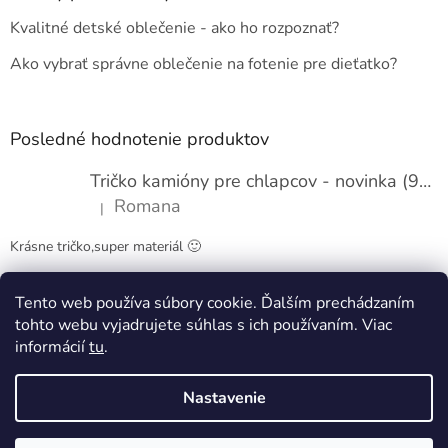
t
Kvalitné detské oblečenie - ako ho rozpoznať?
i
e
Ako vybrať správne oblečenie na fotenie pre dieťatko?
Posledné hodnotenie produktov
Tričko kamióny pre chlapcov - novinka (98-134)
Romana
|
Hodnotenie produktu je 5 z 5 hviezdičiek.
Krásne tričko,super materiál 🙂
Tento web používa súbory cookie. Ďalším prechádzaním
Obchodné podmienky
Kontakty
tohto webu vyjadrujete súhlas s ich používaním. Viac
informácií
tu
.
Nastavenie
Vytvoril Shoptet