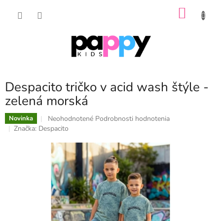
Prejsť
NÁKU
na
obsah
KOŠÍK
Despacito tričko v acid wash štýle -
zelená morská
Priemerné
Neohodnotené
Podrobnosti hodnotenia
Novinka
hodnotenie
Značka:
Despacito
produktu
je
0,0
z
5
hviezdičiek.