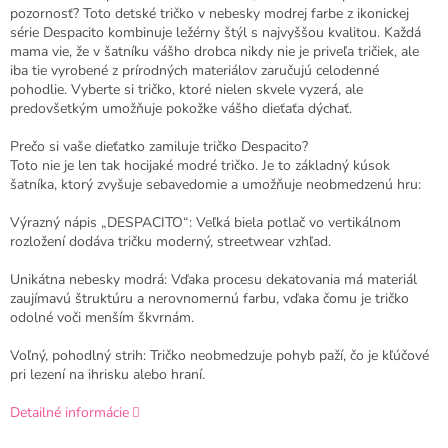
pozornosť? Toto detské tričko v nebesky modrej farbe z ikonickej
série Despacito kombinuje ležérny štýl s najvyššou kvalitou. Každá
mama vie, že v šatníku vášho drobca nikdy nie je priveľa tričiek, ale
iba tie vyrobené z prírodných materiálov zaručujú celodenné
pohodlie. Vyberte si tričko, ktoré nielen skvele vyzerá, ale
predovšetkým umožňuje pokožke vášho dieťaťa dýchať.
Prečo si vaše dieťatko zamiluje tričko Despacito?
Toto nie je len tak hocijaké modré tričko. Je to základný kúsok
šatníka, ktorý zvyšuje sebavedomie a umožňuje neobmedzenú hru:
Výrazný nápis „DESPACITO“: Veľká biela potlač vo vertikálnom
rozložení dodáva tričku moderný, streetwear vzhľad.
Unikátna nebesky modrá: Vďaka procesu dekatovania má materiál
zaujímavú štruktúru a nerovnomernú farbu, vďaka čomu je tričko
odolné voči menším škvrnám.
Voľný, pohodlný strih: Tričko neobmedzuje pohyb paží, čo je kľúčové
pri lezení na ihrisku alebo hraní.
Detailné informácie