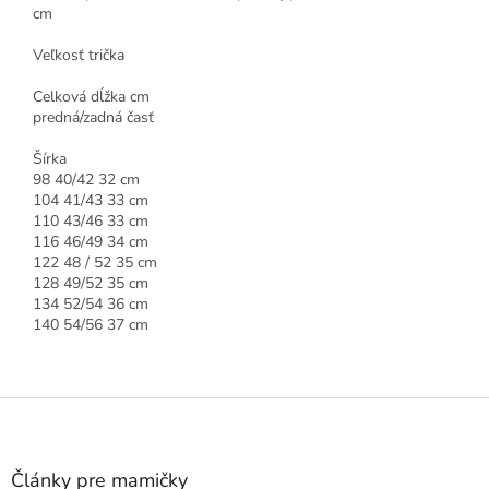
cm
Veľkosť trička
Celková dĺžka cm
predná/zadná časť
Šírka
98 40/42 32 cm
104 41/43 33 cm
110 43/46 33 cm
116 46/49 34 cm
122 48 / 52 35 cm
128 49/52 35 cm
134 52/54 36 cm
140 54/56 37 cm
Z
á
p
ä
Články pre mamičky