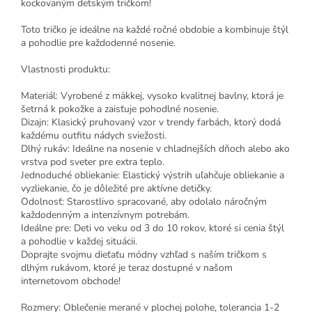
kockovaným detským tričkom!
Toto tričko je ideálne na každé ročné obdobie a kombinuje štýl
a pohodlie pre každodenné nosenie.
Vlastnosti produktu:
Materiál: Vyrobené z mäkkej, vysoko kvalitnej bavlny, ktorá je
šetrná k pokožke a zaisťuje pohodlné nosenie.
Dizajn: Klasický pruhovaný vzor v trendy farbách, ktorý dodá
každému outfitu nádych sviežosti.
Dlhý rukáv: Ideálne na nosenie v chladnejších dňoch alebo ako
vrstva pod sveter pre extra teplo.
Jednoduché obliekanie: Elastický výstrih uľahčuje obliekanie a
vyzliekanie, čo je dôležité pre aktívne detičky.
Odolnosť: Starostlivo spracované, aby odolalo náročným
každodenným a intenzívnym potrebám.
Ideálne pre: Deti vo veku od 3 do 10 rokov, ktoré si cenia štýl
a pohodlie v každej situácii.
Doprajte svojmu dieťaťu módny vzhľad s naším tričkom s
dlhým rukávom, ktoré je teraz dostupné v našom
internetovom obchode!
Rozmery: Oblečenie merané v plochej polohe, tolerancia 1-2