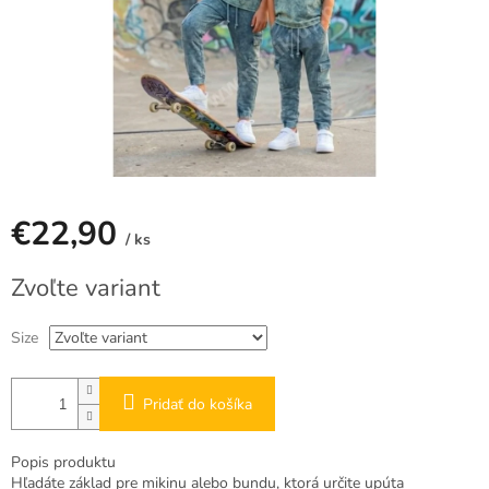
€22,90
/ ks
Jednotková
Zvoľte variant
cena:
Size
Pridať do košíka
Popis produktu
Hľadáte základ pre mikinu alebo bundu, ktorá určite upúta