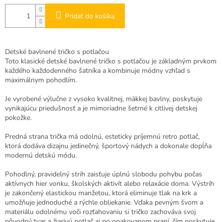
Pridať do košíka
Detské bavlnené tričko s potlačou
Toto klasické detské bavlnené tričko s potlačou je základným prvkom
každého každodenného šatníka a kombinuje módny vzhľad s
maximálnym pohodlím.
Je vyrobené výlučne z vysoko kvalitnej, mäkkej bavlny, poskytuje
vynikajúcu priedušnosť a je mimoriadne šetrné k citlivej detskej
pokožke.
Predná strana trička má odolnú, esteticky príjemnú retro potlač,
ktorá dodáva dizajnu jedinečný, športový nádych a dokonale dopĺňa
modernú detskú módu.
Pohodlný, pravidelný strih zaisťuje úplnú slobodu pohybu počas
aktívnych hier vonku, školských aktivít alebo relaxácie doma. Výstrih
je zakončený elastickou manžetou, ktorá eliminuje tlak na krk a
umožňuje jednoduché a rýchle obliekanie. Vďaka pevným švom a
materiálu odolnému voči rozťahovaniu si tričko zachováva svoj
pôvodný tvar a žiarivú potlač aj po opakovanom praní, čím poskytuje