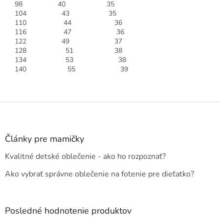
98 40 35
104 43 35
110 44 36
116 47 36
122 49 37
128 51 38
134 53 38
140 55 39
Z
á
p
ä
Články pre mamičky
t
Kvalitné detské oblečenie - ako ho rozpoznať?
i
e
Ako vybrať správne oblečenie na fotenie pre dieťatko?
Posledné hodnotenie produktov