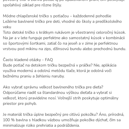
spoľahlivý základ pre rôzne štýly.
Módne chlapčenské tričko s potlačou – každodenné pohodlie
Ležérne bavlnené tričko pre deti, vhodné do školy a predškolského
veku
Toto detské tričko s krátkym rukávom je všestranný celoročný kúsok.
Na jar a v lete funguje perfektne ako samostatný kúsok v kombinácii
so športovými šortkami, zatiaľ čo na jeseň a v zime je perfektnou
vrstvou pod mikinu na zips, džínsovú bundu alebo prechodnú bundu.
Často kladené otázky - FAQ
Bude potlač na detskom tričku bezpečná v práčke? Nie, aplikácia
využíva modernú a odolnú metódu tlače, ktorá je odolná voči
bežnému praniu a žehleniu naruby.
Ako vybrať správnu veľkosť bavlneného trička pre dieťa?
Odporúčame riadiť sa štandardnou výškou dieťaťa a vybrať si
veľkosť, ktorú pravidelne nosí. Voľnejší strih poskytuje optimálny
priestor pre pohyb.
Je materiál trička úplne bezpečný pre citlivú pokožku? Áno, prírodná,
100 % bavlna s hladkou väzbou umožňuje pokožke dýchať, čím sa
minimalizuje riziko prehriatia a podráždenia.