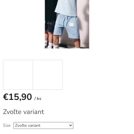
€15,90
/ ks
Jednotková
Zvoľte variant
cena:
Size