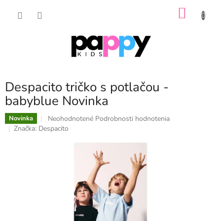
Prejsť
NÁKU
na
obsah
KOŠÍK
Despacito tričko s potlačou -
babyblue Novinka
Priemerné
Neohodnotené
Podrobnosti hodnotenia
Novinka
hodnotenie
Značka:
Despacito
produktu
je
0,0
z
5
hviezdičiek.