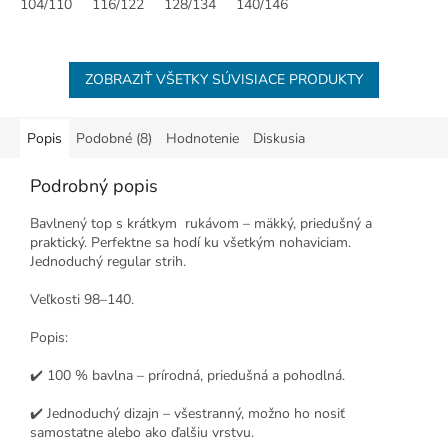
104/110
116/122
128/134
140/146
ZOBRAZIŤ VŠETKY SÚVISIACE PRODUKTY
Popis
Podobné (8)
Hodnotenie
Diskusia
Podrobný popis
Bavlnený top s krátkym rukávom – mäkký, priedušný a
praktický. Perfektne sa hodí ku všetkým nohaviciam.
Jednoduchý regular strih.
Veľkosti 98–140.
Popis:
✔️ 100 % bavlna – prírodná, priedušná a pohodlná.
✔️ Jednoduchý dizajn – všestranný, možno ho nosiť
samostatne alebo ako ďalšiu vrstvu.