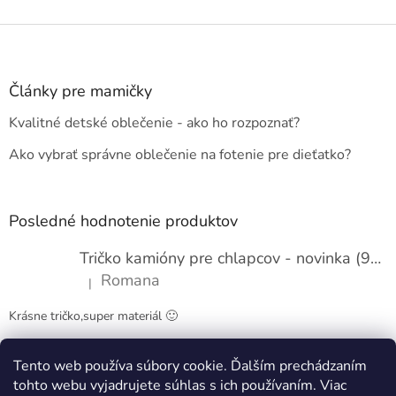
Z
á
p
ä
Články pre mamičky
t
Kvalitné detské oblečenie - ako ho rozpoznať?
i
e
Ako vybrať správne oblečenie na fotenie pre dieťatko?
Posledné hodnotenie produktov
Tričko kamióny pre chlapcov - novinka (98-134)
Romana
|
Hodnotenie produktu je 5 z 5 hviezdičiek.
Krásne tričko,super materiál 🙂
Tento web používa súbory cookie. Ďalším prechádzaním
Obchodné podmienky
Kontakty
tohto webu vyjadrujete súhlas s ich používaním. Viac