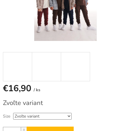
€16,90
/ ks
Jednotková
Zvoľte variant
cena:
Size