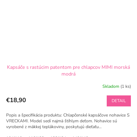
Kapsáče s rastúcim patentom pre chlapcov MIMI morská
modrá
Skladom
(1 ks)
€18,90
DETAIL
Popis a špecifikácia produktu: Chlapčenské kapsáčove nohavice S
VRECKAMI. Model sedí najmä štíhlym deťom. Nohavice sú
vyrobené z mäkkej teplákoviny, poskytujú dieťaťu...