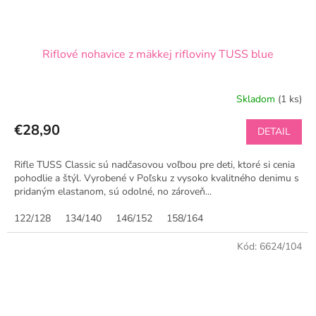
Riflové nohavice z mäkkej rifloviny TUSS blue
Skladom
(1 ks)
€28,90
DETAIL
Rifle TUSS Classic sú nadčasovou voľbou pre deti, ktoré si cenia
pohodlie a štýl. Vyrobené v Poľsku z vysoko kvalitného denimu s
pridaným elastanom, sú odolné, no zároveň...
122/128
134/140
146/152
158/164
Kód:
6624/104