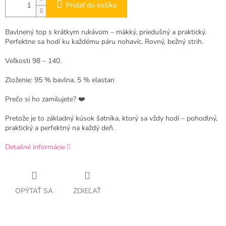
Pridať do košíka
Bavlnený top s krátkym rukávom – mäkký, priedušný a praktický.
Perfektne sa hodí ku každému páru nohavíc. Rovný, bežný strih.
Veľkosti 98 – 140.
Zloženie: 95 % bavlna, 5 % elastan
Prečo si ho zamilujete? ❤️
Pretože je to základný kúsok šatníka, ktorý sa vždy hodí – pohodlný,
praktický a perfektný na každý deň.
Detailné informácie
OPÝTAŤ SA
ZDIEĽAŤ