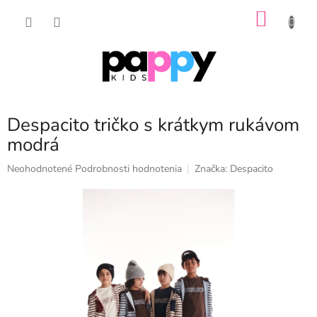
Prejsť
NÁKU
na
obsah
KOŠÍK
Despacito tričko s krátkym rukávom
modrá
Priemerné
Neohodnotené
Podrobnosti hodnotenia
Značka:
Despacito
hodnotenie
produktu
je
0,0
z
5
hviezdičiek.