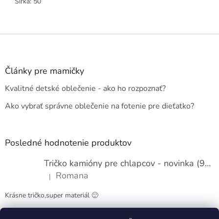
Šírka: 50
Z
á
p
ä
Články pre mamičky
t
Kvalitné detské oblečenie - ako ho rozpoznať?
i
e
Ako vybrať správne oblečenie na fotenie pre dieťatko?
Posledné hodnotenie produktov
Tričko kamióny pre chlapcov - novinka (98-134)
Romana
|
Hodnotenie produktu je 5 z 5 hviezdičiek.
Krásne tričko,super materiál 🙂