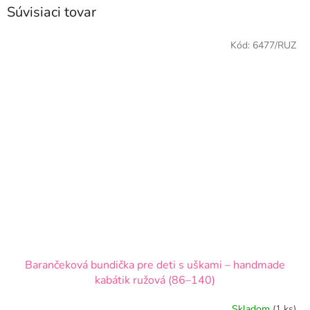
Súvisiaci tovar
Kód:
6477/RUZ
Barančeková bundička pre deti s uškami – handmade
kabátik ružová (86–140)
Skladom
(1 ks)