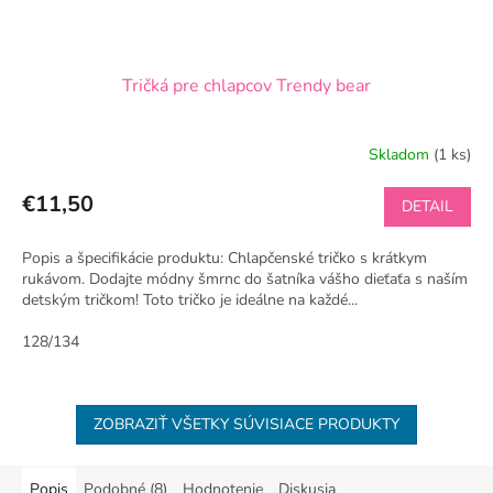
Tričká pre chlapcov Trendy bear
Skladom
(1 ks)
€11,50
DETAIL
Popis a špecifikácie produktu: Chlapčenské tričko s krátkym
rukávom. Dodajte módny šmrnc do šatníka vášho dieťaťa s naším
detským tričkom! Toto tričko je ideálne na každé...
128/134
ZOBRAZIŤ VŠETKY SÚVISIACE PRODUKTY
Popis
Podobné (8)
Hodnotenie
Diskusia