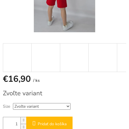
€16,90
/ ks
Jednotková
Zvoľte variant
cena:
Size
Pridať do košíka