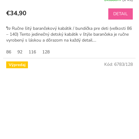
€34,90
DETAIL
🐑 Ručne šitý barančekový kabátik / bundička pre deti (veľkosti 86
– 140) Tento jedinečný detský kabátik v štýle barančeka je ručne
vyrobený s láskou a dôrazom na každý detail....
86
92
116
128
Kód:
6783/128
Výpredaj