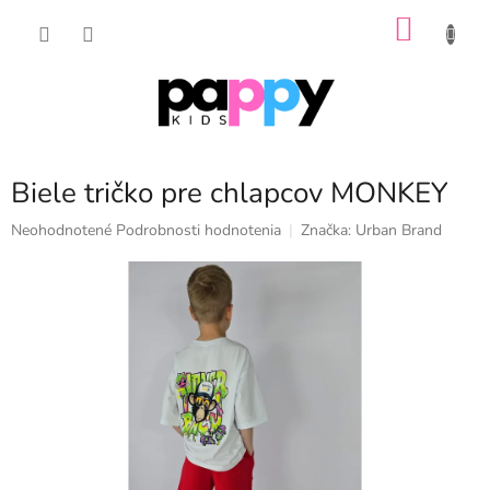
Prejsť
NÁKU
na
obsah
KOŠÍK
Biele tričko pre chlapcov MONKEY
Priemerné
Neohodnotené
Podrobnosti hodnotenia
Značka:
Urban Brand
hodnotenie
produktu
je
0,0
z
5
hviezdičiek.