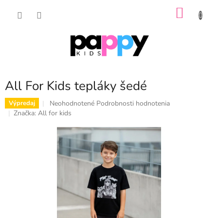
Prejsť
NÁKU
na
obsah
KOŠÍK
All For Kids tepláky šedé
Priemerné
Neohodnotené
Podrobnosti hodnotenia
Výpredaj
hodnotenie
Značka:
All for kids
produktu
je
0,0
z
5
hviezdičiek.