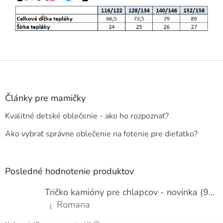
Z
á
p
ä
Články pre mamičky
t
Kvalitné detské oblečenie - ako ho rozpoznať?
i
e
Ako vybrať správne oblečenie na fotenie pre dieťatko?
Posledné hodnotenie produktov
Tričko kamióny pre chlapcov - novinka (98-134)
Romana
|
Hodnotenie produktu je 5 z 5 hviezdičiek.