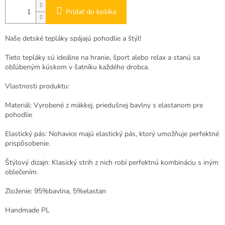
Pridať do košíka
Naše detské tepláky spájajú pohodlie a štýl!
Tieto tepláky sú ideálne na hranie, šport alebo relax a stanú sa
obľúbeným kúskom v šatníku každého drobca.
Vlastnosti produktu:
Materiál: Vyrobené z mäkkej, priedušnej bavlny s elastanom pre
pohodlie
Elastický pás: Nohavice majú elastický pás, ktorý umožňuje perfektné
prispôsobenie.
Štýlový dizajn: Klasický strih z nich robí perfektnú kombináciu s iným
oblečením.
Zloženie: 95%bavlna, 5%elastan
Handmade PL