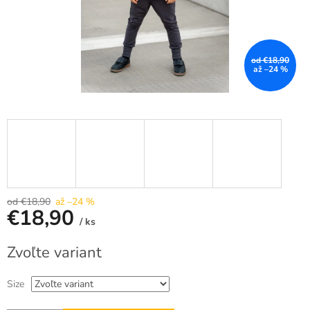
od €18,90
až –24 %
od €18,90
až –24 %
€18,90
/ ks
Jednotková
Zvoľte variant
cena:
Size