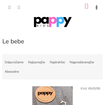
Prejsť
NÁKU
na
obsah
KOŠÍK
Le bebe
R
a
Odporúčame
Najlacnejšie
Najdrahšie
Najpredávanejšie
d
e
Abecedne
n
i
V
e
Kód:
6645/86
ý
p
p
r
i
o