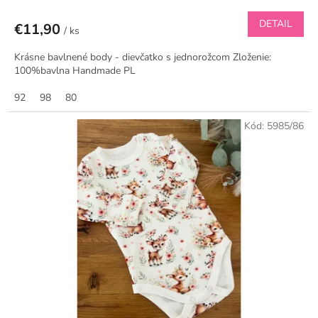
DETAIL
€11,90
/ ks
Krásne bavlnené body - dievčatko s jednorožcom Zloženie:
100%bavlna Handmade PL
92
98
80
Kód:
5985/86