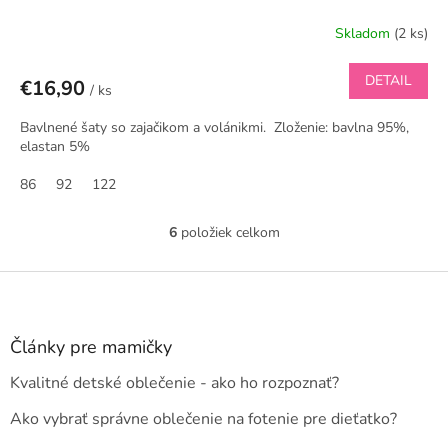
Skladom
(2 ks)
DETAIL
€16,90
/ ks
Bavlnené šaty so zajačikom a volánikmi. Zloženie: bavlna 95%,
elastan 5%
86
92
122
6
položiek celkom
O
v
l
Z
á
á
d
p
a
ä
Články pre mamičky
c
t
i
Kvalitné detské oblečenie - ako ho rozpoznať?
i
e
e
p
Ako vybrať správne oblečenie na fotenie pre dieťatko?
r