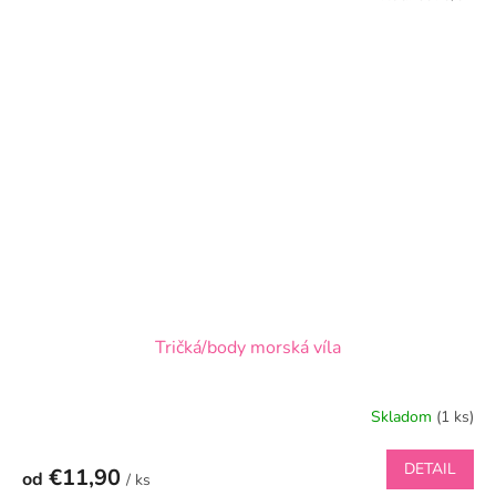
Tričká/body morská víla
Skladom
(1 ks)
DETAIL
€11,90
od
/ ks