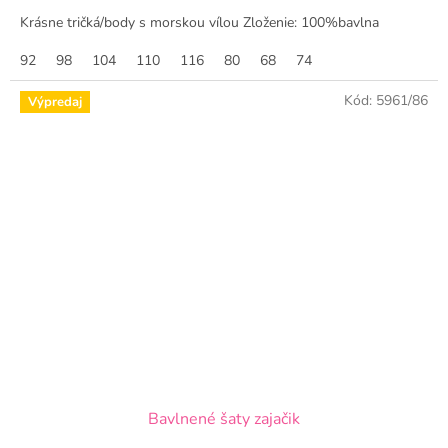
Krásne tričká/body s morskou vílou Zloženie: 100%bavlna
92
98
104
110
116
80
68
74
Kód:
5961/86
Výpredaj
Bavlnené šaty zajačik