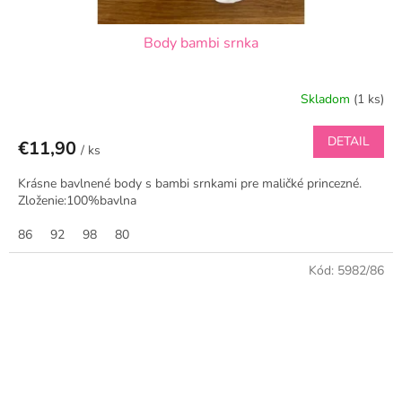
Body bambi srnka
Skladom
(1 ks)
DETAIL
€11,90
/ ks
Krásne bavlnené body s bambi srnkami pre maličké princezné.
Zloženie:100%bavlna
86
92
98
80
Kód:
5982/86