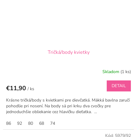
Tričká/body kvietky
Skladom
(1 ks)
DETAIL
€11,90
/ ks
Krásne tričká/body s kvietkami pre dievčatká. Mäkká bavlna zaručí
pohodlie pri nosení. Na body sä pri krku dva cvočky pre
jednoduchšie obliekanie cez hlavičku dieťatka. ...
86
92
80
68
74
Kód:
5979/92