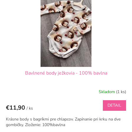
s
d
p
u
r
k
o
t
d
o
u
v
k
t
o
v
Bavlnené body ježkovia - 100% bavlna
Skladom
(1 ks)
DETAIL
€11,90
/ ks
Krásne body s bagríkmi pre chlapcov. Zapínanie pri krku na dve
gombičky. Zloženie: 100%bavlna