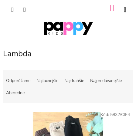
Prejsť
NÁKU
na
obsah
KOŠÍK
Lambda
R
a
Odporúčame
Najlacnejšie
Najdrahšie
Najpredávanejšie
d
e
Abecedne
n
i
V
e
Kód:
5832/CIE4
ý
p
p
r
i
o