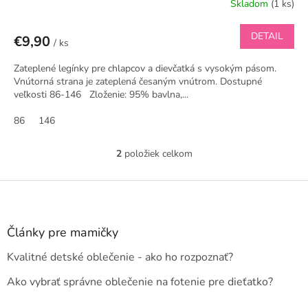
Skladom
(1 ks)
DETAIL
€9,90
/ ks
Zateplené legínky pre chlapcov a dievčatká s vysokým pásom.
Vnútorná strana je zateplená česaným vnútrom. Dostupné
veľkosti 86-146 Zloženie: 95% bavlna,...
86
146
2
položiek celkom
O
v
l
Z
á
á
d
p
a
ä
Články pre mamičky
c
t
i
Kvalitné detské oblečenie - ako ho rozpoznať?
i
e
e
p
Ako vybrať správne oblečenie na fotenie pre dieťatko?
r
v