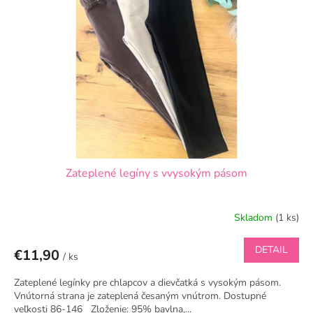
s
d
p
u
r
k
o
t
d
o
u
v
k
t
o
v
Zateplené legíny s vvysokým pásom
Skladom
(1 ks)
DETAIL
€11,90
/ ks
Zateplené legínky pre chlapcov a dievčatká s vysokým pásom.
Vnútorná strana je zateplená česaným vnútrom. Dostupné
veľkosti 86-146 Zloženie: 95% bavlna,...