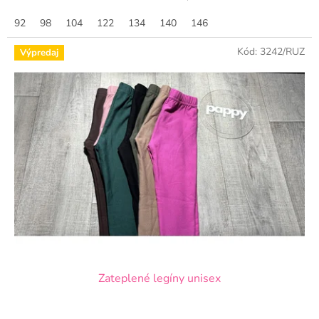
92
98
104
122
134
140
146
Kód:
3242/RUZ
Výpredaj
Zateplené legíny unisex