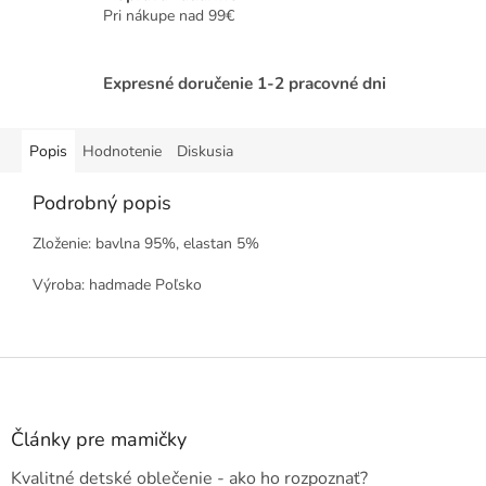
Pri nákupe nad 99€
Expresné doručenie 1-2 pracovné dni
Popis
Hodnotenie
Diskusia
Podrobný popis
Zloženie: bavlna 95%, elastan 5%
Výroba: hadmade Poľsko
Z
á
p
ä
Články pre mamičky
t
Kvalitné detské oblečenie - ako ho rozpoznať?