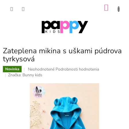
Prejsť
NÁKU
na
obsah
KOŠÍK
Zateplena mikina s uškami púdrova
tyrkysová
Priemerné
Neohodnotené
Podrobnosti hodnotenia
Novinka
hodnotenie
Značka:
Bunny kids
produktu
je
0,0
z
5
hviezdičiek.