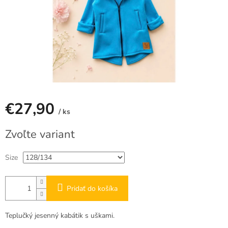
€27,90
/ ks
Jednotková
Zvoľte variant
cena:
Size
Pridať do košíka
Teplučký jesenný kabátik s uškami.