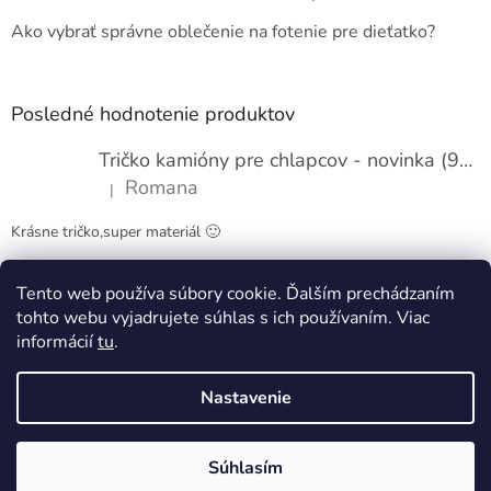
i
e
Ako vybrať správne oblečenie na fotenie pre dieťatko?
Posledné hodnotenie produktov
Tričko kamióny pre chlapcov - novinka (98-134)
Romana
|
Hodnotenie produktu je 5 z 5 hviezdičiek.
Krásne tričko,super materiál 🙂
Tento web používa súbory cookie. Ďalším prechádzaním
Obchodné podmienky
Kontakty
tohto webu vyjadrujete súhlas s ich používaním. Viac
informácií
tu
.
Nastavenie
Vytvoril Shoptet
Súhlasím
Copyright 2026
Pappy kids
. Všetky práva vyhradené.