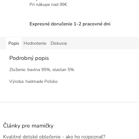
Pri nákupe nad 99€
Expresné doručenie 1-2 pracovné dni
Popis
Hodnotenie
Diskusia
Podrobný popis
Zloženie: bavlna 95%, elastan 5%
Výroba: hadmade Poľsko
Z
á
p
ä
Články pre mamičky
t
Kvalitné detské oblečenie - ako ho rozpoznať?