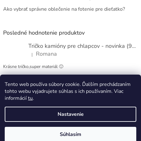
i
e
Ako vybrať správne oblečenie na fotenie pre dieťatko?
Posledné hodnotenie produktov
Tričko kamióny pre chlapcov - novinka (98-134)
Romana
|
Hodnotenie produktu je 5 z 5 hviezdičiek.
Krásne tričko,super materiál 🙂
Tento web používa súbory cookie. Ďalším prechádzaním
Obchodné podmienky
Kontakty
tohto webu vyjadrujete súhlas s ich používaním. Viac
informácií
tu
.
Nastavenie
Vytvoril Shoptet
Súhlasím
Copyright 2026
Pappy kids
. Všetky práva vyhradené.