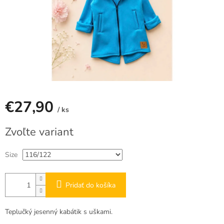
€27,90
/ ks
Jednotková
Zvoľte variant
cena:
Size
Pridať do košíka
Teplučký jesenný kabátik s uškami.