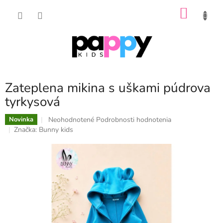
Prejsť
NÁKU
na
obsah
KOŠÍK
Zateplena mikina s uškami púdrova
tyrkysová
Priemerné
Neohodnotené
Podrobnosti hodnotenia
Novinka
hodnotenie
Značka:
Bunny kids
produktu
je
0,0
z
5
hviezdičiek.