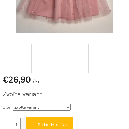
€26,90
/ ks
Jednotková
Zvoľte variant
cena:
Size
Pridať do košíka