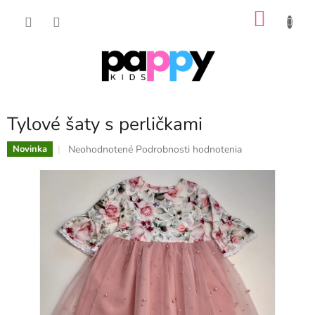
Prejsť
NÁKU
na
obsah
KOŠÍK
Tylové šaty s perličkami
Priemerné
Neohodnotené
Podrobnosti hodnotenia
Novinka
hodnotenie
produktu
je
0,0
z
5
hviezdičiek.