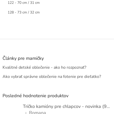
122 - 70 cm / 31 cm
128 - 73 cm / 32 cm
Z
á
p
ä
Články pre mamičky
t
Kvalitné detské oblečenie - ako ho rozpoznať?
i
e
Ako vybrať správne oblečenie na fotenie pre dieťatko?
Posledné hodnotenie produktov
Tričko kamióny pre chlapcov - novinka (98-134)
Romana
|