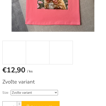
€12,90
/ ks
Jednotková
Zvoľte variant
cena:
Size