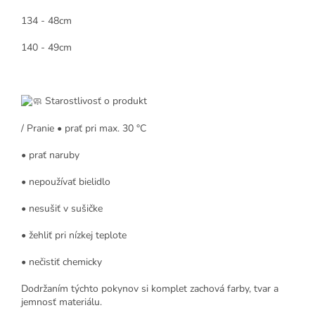
134 - 48cm
140 - 49cm
Starostlivosť o produkt
/ Pranie • prať pri max. 30 °C
• prať naruby
• nepoužívať bielidlo
• nesušiť v sušičke
• žehliť pri nízkej teplote
• nečistiť chemicky
Dodržaním týchto pokynov si komplet zachová farby, tvar a
jemnosť materiálu.