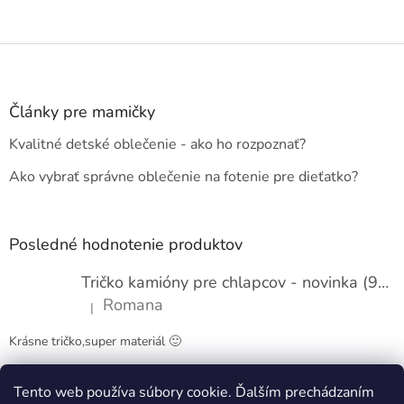
Z
á
p
ä
Články pre mamičky
t
Kvalitné detské oblečenie - ako ho rozpoznať?
i
e
Ako vybrať správne oblečenie na fotenie pre dieťatko?
Posledné hodnotenie produktov
Tričko kamióny pre chlapcov - novinka (98-134)
Romana
|
Hodnotenie produktu je 5 z 5 hviezdičiek.
Krásne tričko,super materiál 🙂
Tento web používa súbory cookie. Ďalším prechádzaním
Obchodné podmienky
Kontakty