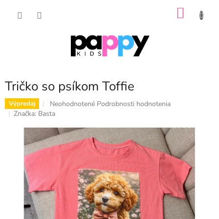
Prejsť
NÁKU
na
obsah
KOŠÍK
Tričko so psíkom Toffie
Priemerné
Neohodnotené
Podrobnosti hodnotenia
Výpredaj
hodnotenie
Značka:
Basta
produktu
je
0,0
z
5
hviezdičiek.