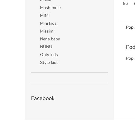
86
Mash mnie
MIMI
Mini kids
Popi
Missimi
Nena bebe
Pod
NUNU
Only kids
Popi
Style kids
Facebook
Z
á