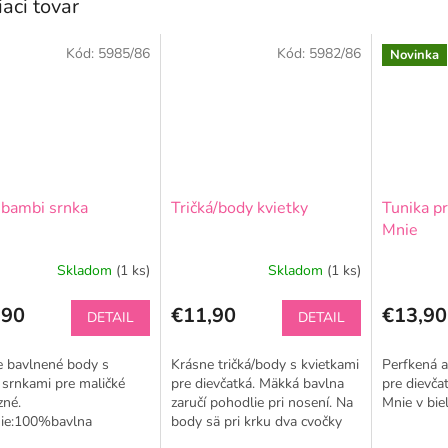
iaci tovar
Kód:
5985/86
Kód:
5982/86
Novinka
bambi srnka
Tričká/body kvietky
Tunika p
Mnie
Skladom
(1 ks)
Skladom
(1 ks)
,90
€11,90
€13,90
DETAIL
DETAIL
e bavlnené body s
Krásne tričká/body s kvietkami
Perfkená a
srnkami pre maličké
pre dievčatká. Mäkká bavlna
pre dievča
zné.
zaručí pohodlie pri nosení. Na
Mnie v biel
nie:100%bavlna
body sä pri krku dva cvočky
pre jednoduchšie obliekanie