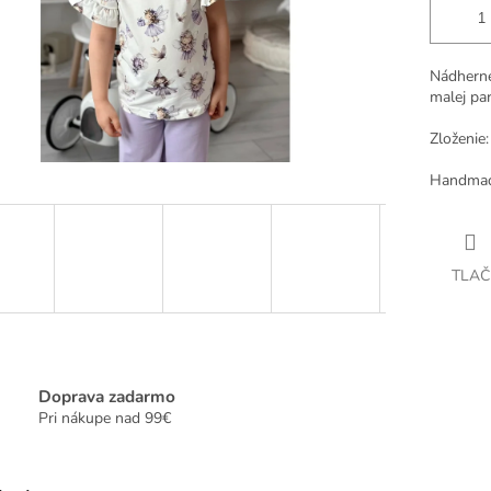
Nádherné 
malej par
Zloženie
Handma
TLAČ
Doprava zadarmo
Pri nákupe nad 99€