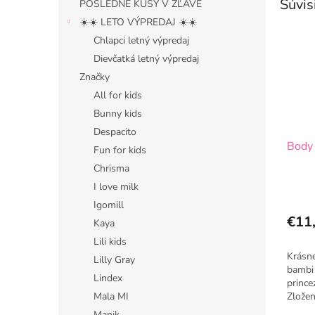
Súvis
POSLEDNÉ KUSY V ZĽAVE
☀️☀️ LETO VÝPREDAJ ☀️☀️
Chlapci letný výpredaj
Dievčatká letný výpredaj
Značky
All for kids
Bunny kids
Despacito
Body 
Fun for kids
Chrisma
I love milk
Igomill
€11
Kaya
Lili kids
Krásn
Lilly Gray
bambi 
Lindex
prince
Zlože
Mala MI
Manik