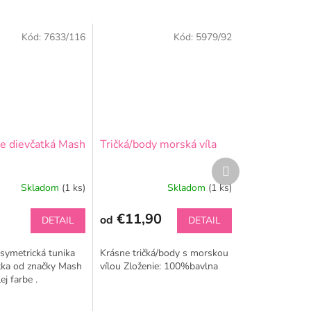
Kód:
7633/116
Kód:
5979/92
re dievčatká Mash
Tričká/body morská víla
Ďalší
produkt
Skladom
(1 ks)
Skladom
(1 ks)
€11,90
od
DETAIL
DETAIL
symetrická tunika
Krásne tričká/body s morskou
tka od značky Mash
vílou Zloženie: 100%bavlna
ej farbe .