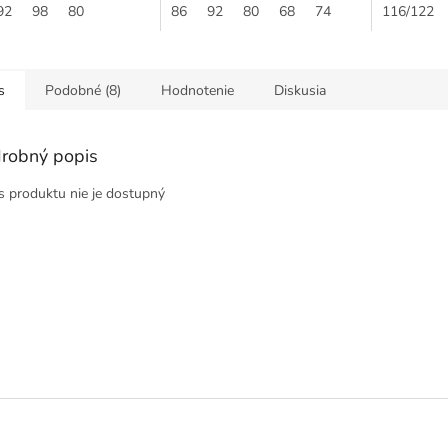
92
98
80
cez hlavičku dieťatka. ...
86
92
80
68
74
116/122
s
Podobné (8)
Hodnotenie
Diskusia
robný popis
s produktu nie je dostupný