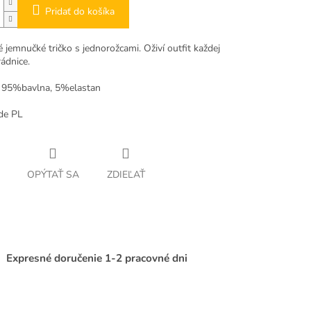
Pridať do košíka
jemnučké tričko s jednorožcami. Oživí outfit každej
ádnice.
: 95%bavlna, 5%elastan
de PL
OPÝTAŤ SA
ZDIEĽAŤ
Expresné doručenie 1-2 pracovné dni