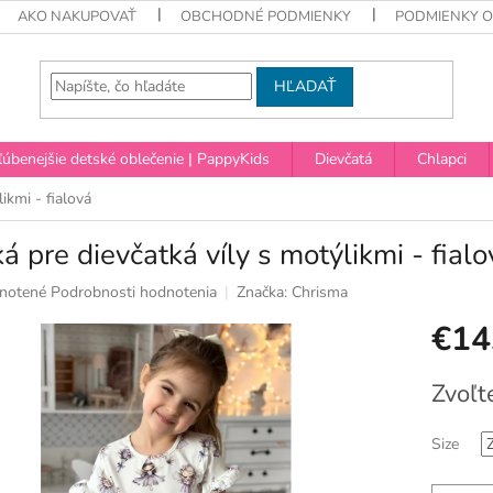
AKO NAKUPOVAŤ
OBCHODNÉ PODMIENKY
PODMIENKY 
HĽADAŤ
úbenejšie detské oblečenie | PappyKids
Dievčatá
Chlapci
likmi - fialová
ká pre dievčatká víly s motýlikmi - fialo
né
notené
Podrobnosti hodnotenia
Značka:
Chrisma
nie
€14
u
Jednotko
Zvoľt
cena:
ek.
Size