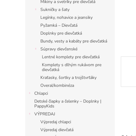
Mikiny a svetríky pre dievčatá
Sukničky a šaty
Legínky, nohavice a jeansiky
Pyžamká – Dievčatá
Doplnky pre dievčatká
Bundy, vesty a kabáty pre dievčatká
Súpravy dievčenské
Lentné komplety pre dievčatká
Komplety s dlhým rukávom pre
dievčatká
Kraťasky, šortky a trojštvrťáky
Overal/kombinéza
Chlapci
Detské čiapky a čelenky – Doplnky |
PappyKids
VÝPREDAJ
Výpredaj chlapci
Výpredaj dievčatá