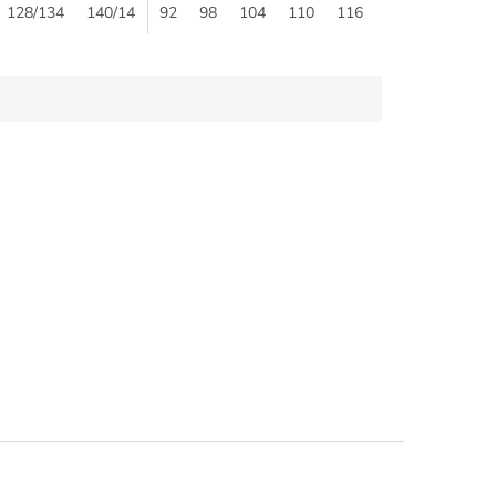
128/134
140/146
92
152/158
98
104
110
116
80
68
74