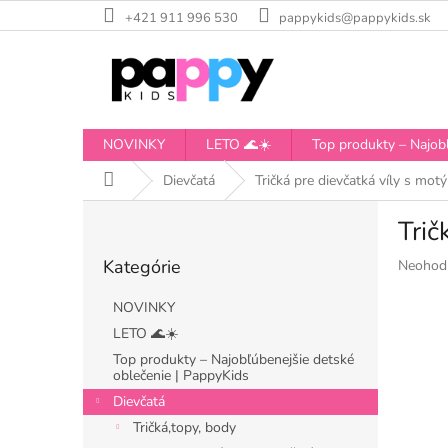
Prejsť
+421 911 996 530
pappykids@pappykids.sk
na
obsah
NOVINKY
LETO 🌊☀️
Top produkty – Najobľ
Domov
Dievčatá
Tričká pre dievčatká víly s motý
B
Trič
o
Preskočiť
č
Kategórie
Priemer
Neohod
kategórie
n
hodnote
ý
produkt
NOVINKY
p
je
LETO 🌊☀️
a
0,0
Top produkty – Najobľúbenejšie detské
z
n
oblečenie | PappyKids
5
e
hviezdiči
Dievčatá
l
Tričká,topy, body