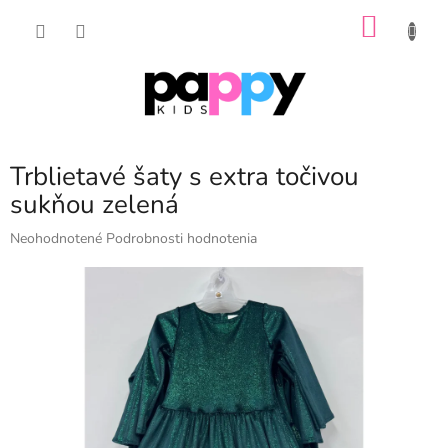
Prejsť
NÁKU
na
obsah
KOŠÍK
Trblietavé šaty s extra točivou
sukňou zelená
Priemerné
Neohodnotené
Podrobnosti hodnotenia
hodnotenie
produktu
je
0,0
z
5
hviezdičiek.