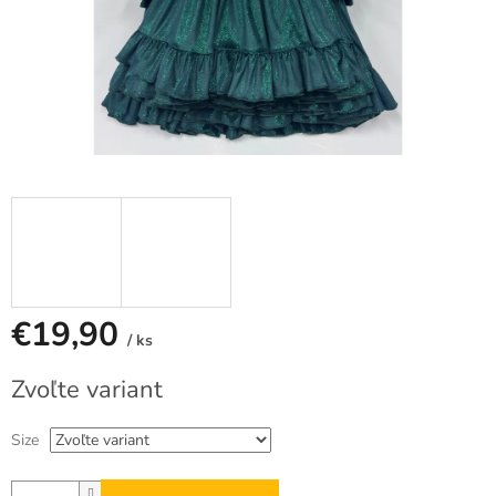
€19,90
/ ks
Jednotková
Zvoľte variant
cena:
Size