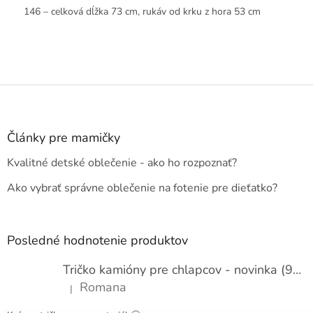
146 – celková dĺžka 73 cm, rukáv od krku z hora 53 cm
Z
á
p
ä
Články pre mamičky
t
Kvalitné detské oblečenie - ako ho rozpoznať?
i
e
Ako vybrať správne oblečenie na fotenie pre dieťatko?
Posledné hodnotenie produktov
Tričko kamióny pre chlapcov - novinka (98-134)
Romana
|
Hodnotenie produktu je 5 z 5 hviezdičiek.