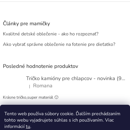
Z
á
p
ä
Články pre mamičky
t
Kvalitné detské oblečenie - ako ho rozpoznať?
i
e
Ako vybrať správne oblečenie na fotenie pre dieťatko?
Posledné hodnotenie produktov
Tričko kamióny pre chlapcov - novinka (98-134)
Romana
|
Hodnotenie produktu je 5 z 5 hviezdičiek.
Krásne tričko,super materiál 🙂
Tento web používa súbory cookie. Ďalším prechádzaním
Obchodné podmienky
Kontakty
tohto webu vyjadrujete súhlas s ich používaním. Viac
informácií
tu
.