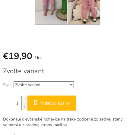
€19,90
/ ks
Jednotková
Zvoľte variant
cena:
Size
Pridať do košíka
Dokonalé dievčenské nohavice na tráky zodbené zo zadnej stany
volánmi a z prednej strany mašľou.