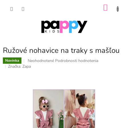
Prejsť
NÁKU
na
obsah
KOŠÍK
Ružové nohavice na traky s mašľou
Priemerné
Neohodnotené
Podrobnosti hodnotenia
Novinka
hodnotenie
Značka:
Zapa
produktu
je
0,0
z
5
hviezdičiek.