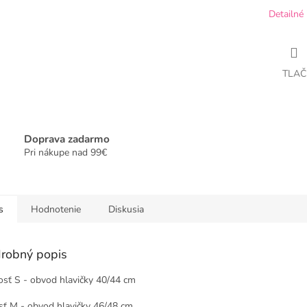
Detailné 
TLAČ
Doprava zadarmo
Pri nákupe nad 99€
s
Hodnotenie
Diskusia
robný popis
osť S - obvod hlavičky 40/44 cm
sť M - obvod hlavičky 46/48 cm