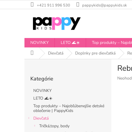
Prejsť
+421 911 996 530
pappykids@pappykids.sk
na
obsah
NOVINKY
LETO 🌊☀️
Top produkty – Najobľ
Domov
Dievčatá
Doplnky pre dievčatká
Re
B
Reb
o
Preskočiť
č
Kategórie
Priemer
Neohod
kategórie
n
hodnote
ý
produkt
NOVINKY
p
je
LETO 🌊☀️
a
0,0
Top produkty – Najobľúbenejšie detské
z
n
oblečenie | PappyKids
5
e
hviezdiči
Dievčatá
l
Tričká,topy, body