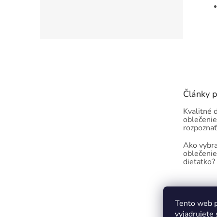
Z
á
p
ä
t
Články 
i
e
Kvalitné 
oblečenie
rozpoznať
Ako vybra
oblečenie
dieťatko?
Tento web p
vyjadrujete 