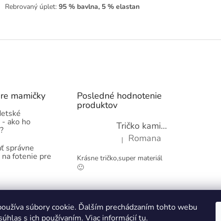
Rebrovaný úplet:
95 % bavlna, 5 % elastan
pre mamičky
Posledné hodnotenie
produktov
detské
 - ako ho
Tričko kamióny pre chlapcov - novinka (98-134)
?
Romana
|
Hodnotenie produktu je 5 z 5 hviez
ť správne
 na fotenie pre
Krásne tričko,super materiál
🙂
Obchodné podmienky
Kontakty
oužíva súbory cookie. Ďalším prechádzaním tohto webu
súhlas s ich používaním. Viac informácií
tu
.