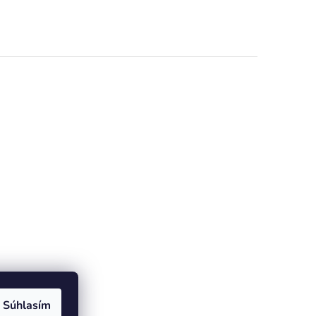
dičiek.
Súhlasím