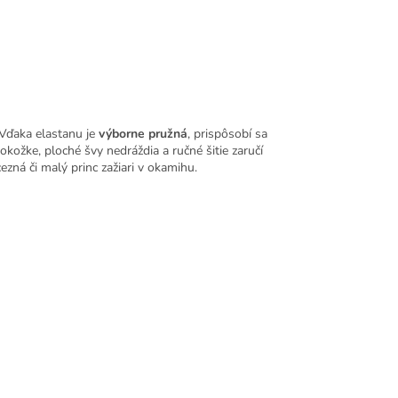
 Vďaka elastanu je
výborne pružná
, prispôsobí sa
pokožke, ploché švy nedráždia a ručné šitie zaručí
ezná či malý princ zažiari v okamihu.