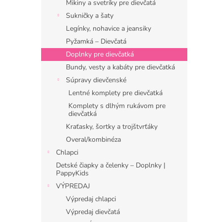
Mikiny a svetríky pre dievčatá
Sukničky a šaty
Legínky, nohavice a jeansiky
Pyžamká – Dievčatá
Doplnky pre dievčatká
Bundy, vesty a kabáty pre dievčatká
Súpravy dievčenské
Lentné komplety pre dievčatká
Komplety s dlhým rukávom pre
dievčatká
Kraťasky, šortky a trojštvrťáky
Overal/kombinéza
Chlapci
Detské čiapky a čelenky – Doplnky |
PappyKids
VÝPREDAJ
Výpredaj chlapci
Výpredaj dievčatá