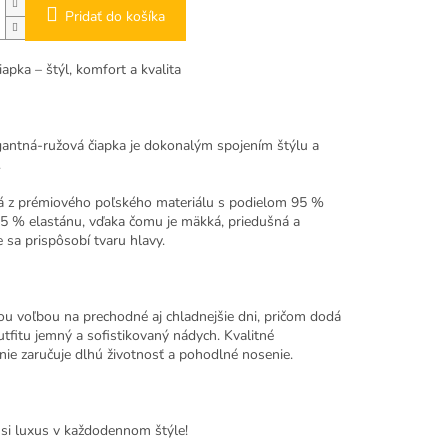
Pridať do košíka
apka – štýl, komfort a kvalita
gantná-ružová čiapka je dokonalým spojením štýlu a
.
 z prémiového poľského materiálu s podielom 95 %
 5 % elastánu, vďaka čomu je mäkká, priedušná a
 sa prispôsobí tvaru hlavy.
nou voľbou na prechodné aj chladnejšie dni, pričom dodá
tfitu jemný a sofistikovaný nádych. Kvalitné
nie zaručuje dlhú životnosť a pohodlné nosenie.
 si luxus v každodennom štýle!