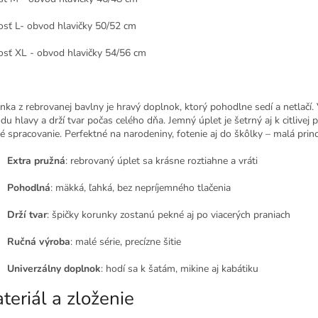
osť L- obvod hlavičky 50/52 cm
osť XL - obvod hlavičky 54/56 cm
nka z rebrovanej bavlny je hravý doplnok, ktorý pohodlne sedí a netlačí.
u hlavy a drží tvar počas celého dňa. Jemný úplet je šetrný aj k citlivej 
é spracovanie. Perfektné na narodeniny, fotenie aj do škôlky – malá princ
Extra pružná
: rebrovaný úplet sa krásne roztiahne a vráti
Pohodlná
: mäkká, ľahká, bez nepríjemného tlačenia
Drží tvar
: špičky korunky zostanú pekné aj po viacerých praniach
Ručná výroba
: malé série, precízne šitie
Univerzálny doplnok
: hodí sa k šatám, mikine aj kabátiku
teriál a zloženie