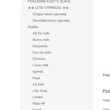
POSLEDNÉ KUSY V ZĽAVE
☀️☀️ LETO VÝPREDAJ ☀️☀️
Chlapci letný výpredaj
Dievčatká letný výpredaj
Značky
All for kids
Bunny kids
Despacito
Fun for kids
Chrisma
I love milk
Igomill
Popi
Kaya
Lili kids
Pod
Lilly Gray
Lindex
Veľk
Mala MI
Veľo
Manik