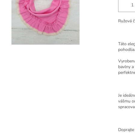
Ružová či
Táto ele
pohodlia
Vyrobená
bavlny a
perfektne
Je ideál
vášmu ou
spracova
Doprajte