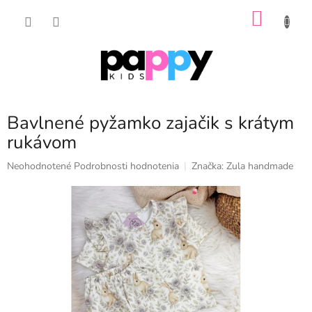
Prejsť
NÁKU
na
obsah
KOŠÍK
Bavlnené pyžamko zajačik s krátym
rukávom
Priemerné
Neohodnotené
Podrobnosti hodnotenia
Značka:
Zula handmade
hodnotenie
produktu
je
0,0
z
5
hviezdičiek.