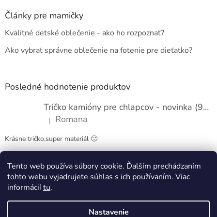
p
ä
Články pre mamičky
t
Kvalitné detské oblečenie - ako ho rozpoznať?
i
e
Ako vybrať správne oblečenie na fotenie pre dieťatko?
Posledné hodnotenie produktov
Tričko kamióny pre chlapcov - novinka (98-134)
Romana
|
Hodnotenie produktu je 5 z 5 hviezdičiek.
Krásne tričko,super materiál 🙂
Tento web používa súbory cookie. Ďalším prechádzaním
Obchodné podmienky
Kontakty
tohto webu vyjadrujete súhlas s ich používaním. Viac
informácií
tu
.
Nastavenie
Vytvoril Shoptet