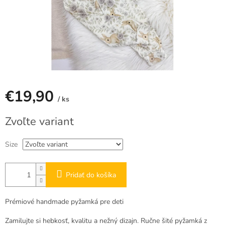
€19,90
/ ks
Jednotková
Zvoľte variant
cena:
Size
Pridať do košíka
Prémiové handmade pyžamká pre deti
Zamilujte si hebkosť, kvalitu a nežný dizajn. Ručne šité pyžamká z