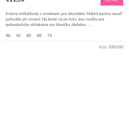
DETAIL
Krásne tričká/body s kvietkami pre dievčatká. Mäkká bavlna zaručí
pohodlie pri nosení. Na body sä pri krku dva cvočky pre
jednoduchšie obliekanie cez hlavičku dieťatka. ...
86
92
80
68
74
Kód:
5985/86