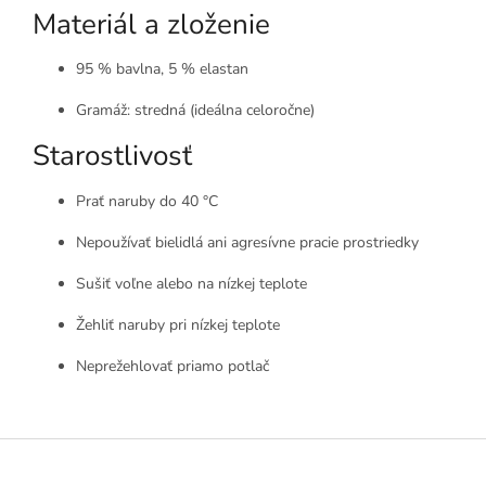
Materiál a zloženie
95 % bavlna, 5 % elastan
Gramáž: stredná (ideálna celoročne)
Starostlivosť
Prať naruby do 40 °C
Nepoužívať bielidlá ani agresívne pracie prostriedky
Sušiť voľne alebo na nízkej teplote
Žehliť naruby pri nízkej teplote
Neprežehlovať priamo potlač
Z
á