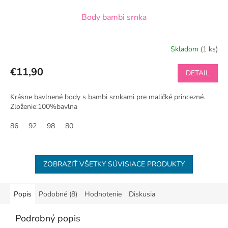
Body bambi srnka
Skladom
(1 ks)
€11,90
DETAIL
Krásne bavlnené body s bambi srnkami pre maličké princezné.
Zloženie:100%bavlna
86
92
98
80
ZOBRAZIŤ VŠETKY SÚVISIACE PRODUKTY
Popis
Podobné (8)
Hodnotenie
Diskusia
Podrobný popis