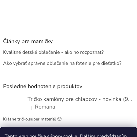
Z
á
p
ä
Články pre mamičky
t
Kvalitné detské oblečenie - ako ho rozpoznať?
i
e
Ako vybrať správne oblečenie na fotenie pre dieťatko?
Posledné hodnotenie produktov
Tričko kamióny pre chlapcov - novinka (98-134)
Romana
|
Hodnotenie produktu je 5 z 5 hviezdičiek.
Krásne tričko,super materiál 🙂
Tento web používa súbory cookie. Ďalším prechádzaním
Obchodné podmienky
Kontakty