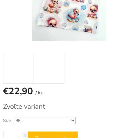
€22,90
/ ks
Jednotková
Zvoľte variant
cena:
Size