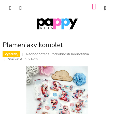
Prejsť
NÁKU
na
obsah
KOŠÍK
Plameniaky komplet
Priemerné
Neohodnotené
Podrobnosti hodnotenia
Výpredaj
hodnotenie
Značka:
Auri & Rozi
produktu
je
0,0
z
5
hviezdičiek.