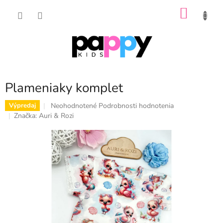
Prejsť
NÁKU
na
obsah
KOŠÍK
Plameniaky komplet
Priemerné
Neohodnotené
Podrobnosti hodnotenia
Výpredaj
hodnotenie
Značka:
Auri & Rozi
produktu
je
0,0
z
5
hviezdičiek.