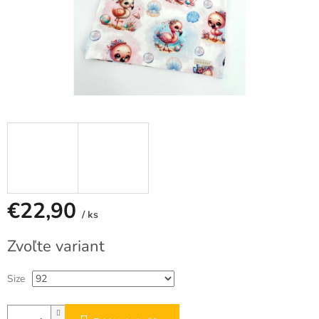
€22,90
/ ks
Jednotková
Zvoľte variant
cena:
Size