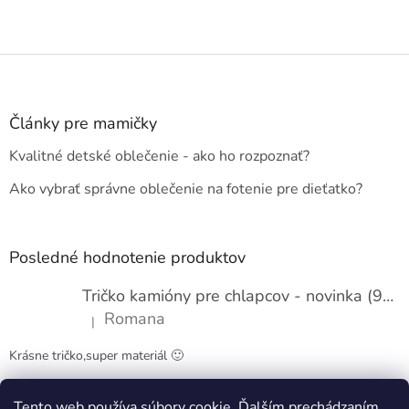
Z
á
p
ä
Články pre mamičky
t
Kvalitné detské oblečenie - ako ho rozpoznať?
i
e
Ako vybrať správne oblečenie na fotenie pre dieťatko?
Posledné hodnotenie produktov
Tričko kamióny pre chlapcov - novinka (98-134)
Romana
|
Hodnotenie produktu je 5 z 5 hviezdičiek.
Krásne tričko,super materiál 🙂
Tento web používa súbory cookie. Ďalším prechádzaním
Obchodné podmienky
Kontakty