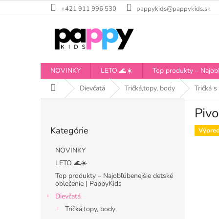
Prejsť
+421 911 996 530
pappykids@pappykids.sk
na
obsah
NOVINKY
LETO 🌊☀️
Top produkty – Najobľ
Domov
Dievčatá
Tričká,topy, body
Tričká 
B
Pivo
o
Preskočiť
č
Kategórie
kategórie
Výpred
n
ý
NOVINKY
p
LETO 🌊☀️
a
Top produkty – Najobľúbenejšie detské
n
oblečenie | PappyKids
e
Dievčatá
l
Tričká,topy, body