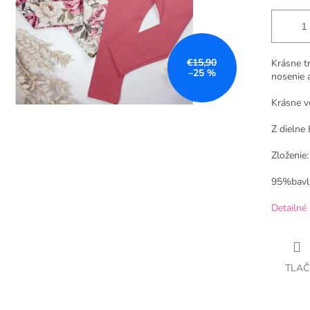
€15,90
Krásne t
–25 %
nosenie a
Krásne v
Z dielne 
Zloženie:
95%bavl
Detailné 
TLAČ