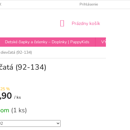
OCHRANY OSOBNÝCH ÚDAJOV
Prihlásenie
NÁKUPNÝ
Prázdny košík
KOŠÍK
Detské čiapky a čelenky – Doplnky | PappyKids
VÝPREDAJ
dievčatá (92-134)
včatá (92-134)
–25 %
,90
/ ks
vá
dom
(1 ks)