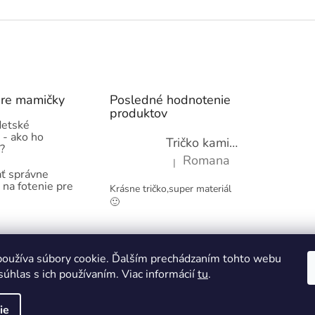
pre mamičky
Posledné hodnotenie
produktov
detské
 - ako ho
Tričko kamióny pre chlapcov - novinka (98-134)
?
Romana
|
Hodnotenie produktu je 5 z 5 hviez
ť správne
 na fotenie pre
Krásne tričko,super materiál
🙂
Obchodné podmienky
Kontakty
oužíva súbory cookie. Ďalším prechádzaním tohto webu
súhlas s ich používaním. Viac informácií
tu
.
ie