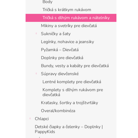
Body
Tričká s krátkym rukávom
Tričká s dlhým rukávom a nátelníky
Mikiny a svetríky pre dievčatá
Sukničky a šaty
Legínky, nohavice a jeansiky
Pyžamká – Dievčatá
Doplnky pre dievčatká
Bundy, vesty a kabáty pre dievčatká
Súpravy dievčenské
Lentné komplety pre dievčatká
Komplety s dlhým rukávom pre
dievčatká
Kraťasky, šortky a trojštvrťáky
Overal/kombinéza
Chlapci
Detské čiapky a čelenky – Doplnky |
PappyKids