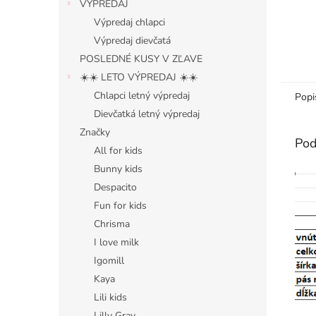
VÝPREDAJ
Výpredaj chlapci
Výpredaj dievčatá
POSLEDNÉ KUSY V ZĽAVE
☀️☀️ LETO VÝPREDAJ ☀️☀️
Chlapci letný výpredaj
Popi
Dievčatká letný výpredaj
Značky
Pod
All for kids
Bunny kids
Despacito
Fun for kids
Chrisma
I love milk
Igomill
Kaya
Lili kids
Lilly Gray