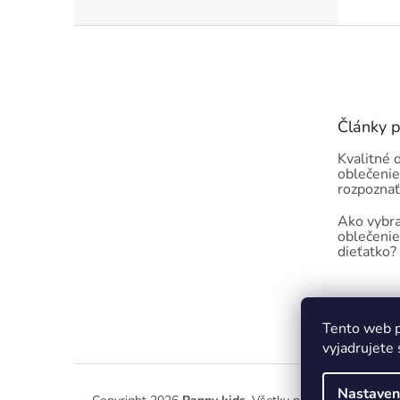
Z
á
p
ä
t
Články 
i
e
Kvalitné 
oblečenie
rozpoznať
Ako vybra
oblečenie
dieťatko?
Tento web p
vyjadrujete 
Nastaven