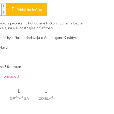
Pridať do košíka
ričko s pivoňkami. Pohodlené tričko vhodné na bežné
le aj na slávnostnejšie príležitosti.
olániky s čipkou dodávajú tričku elegantný nádych.
Haydi.
na,5%elastan
informácie
OPÝTAŤ SA
ZDIEĽAŤ