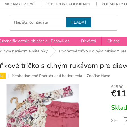
AKO NAKUPOVAŤ
OBCHODNÉ PODMIENKY
PODMIENKY 
HĽADAŤ
úbenejšie detské oblečenie | PappyKids
Dievčatá
Chlapci
s dlhým rukávom a nátelníky
Pivoňkové tričko s dlhým rukávom pre 
ňkové tričko s dlhým rukávom pre die
Priemerné
Neohodnotené
Podrobnosti hodnotenia
Značka:
Haydi
aj
hodnotenie
produktu
€15,90
€11
je
0,0
z
Jednotko
Skla
5
cena:
hviezdičiek.
Size