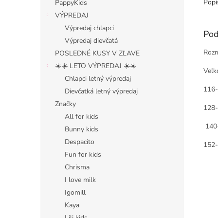
Popi
PappyKids
VÝPREDAJ
Výpredaj chlapci
Pod
Výpredaj dievčatá
Rozm
POSLEDNÉ KUSY V ZĽAVE
☀️☀️ LETO VÝPREDAJ ☀️☀️
Veľk
Chlapci letný výpredaj
116
Dievčatká letný výpredaj
Značky
128
All for kids
140
Bunny kids
Despacito
152
Fun for kids
Chrisma
I love milk
Igomill
Kaya
Lili kids