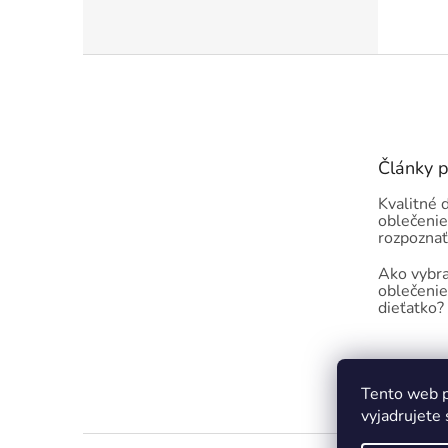
Z
á
p
ä
t
Články 
i
e
Kvalitné 
oblečenie
rozpoznať
Ako vybra
oblečenie
dieťatko?
Tento web p
vyjadrujete 