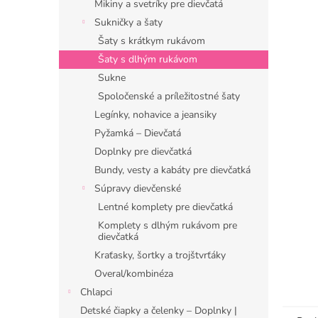
Mikiny a svetríky pre dievčatá
Sukničky a šaty
Šaty s krátkym rukávom
Šaty s dlhým rukávom
Sukne
Spoločenské a príležitostné šaty
Legínky, nohavice a jeansiky
Pyžamká – Dievčatá
Doplnky pre dievčatká
Bundy, vesty a kabáty pre dievčatká
Súpravy dievčenské
Lentné komplety pre dievčatká
Komplety s dlhým rukávom pre
dievčatká
Kraťasky, šortky a trojštvrťáky
Overal/kombinéza
Chlapci
Detské čiapky a čelenky – Doplnky |