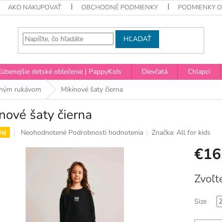
AKO NAKUPOVAŤ
OBCHODNÉ PODMIENKY
PODMIENKY 
HĽADAŤ
úbenejšie detské oblečenie | PappyKids
Dievčatá
Chlapci
lhým rukávom
Mikinové šaty čierna
nové šaty čierna
Priemerné
Neohodnotené
Podrobnosti hodnotenia
Značka:
All for kids
aj
hodnotenie
€16
produktu
je
0,0
Jednotko
Zvoľt
z
cena:
5
hviezdičiek.
Size