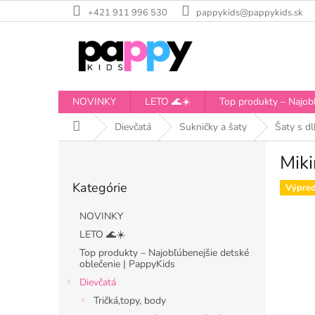
Prejsť
+421 911 996 530
pappykids@pappykids.sk
na
obsah
NOVINKY
LETO 🌊☀️
Top produkty – Najobľ
Domov
Dievčatá
Sukničky a šaty
Šaty s d
B
Miki
o
Preskočiť
č
Kategórie
kategórie
Výpred
n
ý
NOVINKY
p
LETO 🌊☀️
a
Top produkty – Najobľúbenejšie detské
n
oblečenie | PappyKids
e
Dievčatá
l
Tričká,topy, body