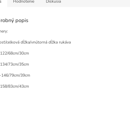
s
Hodnotenie
Diskusia
robný popis
ery:
osť/celková dĺžka/vnútorná dĺžka rukáva
-122/68cm/30cm
-134/73cm/35cm
-146/79cm/39cm
-158/83cm/43cm