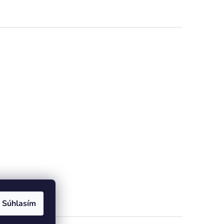
dičiek.
Súhlasím