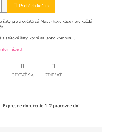
Pridať do košíka
é šaty pre dievčatá sú Must -have kúsok pre každú
čnu.
 a štýlové šaty, ktoré sa ľahko kombinujú.
informácie
OPÝTAŤ SA
ZDIEĽAŤ
Expresné doručenie 1-2 pracovné dni