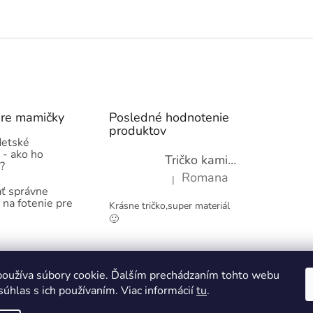
pre mamičky
Posledné hodnotenie
produktov
detské
 - ako ho
Tričko kamióny pre chlapcov - novinka (98-134)
?
Romana
|
Hodnotenie produktu je 5 z 5 hviez
ť správne
 na fotenie pre
Krásne tričko,super materiál
🙂
Obchodné podmienky
Kontakty
oužíva súbory cookie. Ďalším prechádzaním tohto webu
súhlas s ich používaním. Viac informácií
tu
.