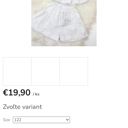
€19,90
/ ks
Jednotková
Zvoľte variant
cena:
Size