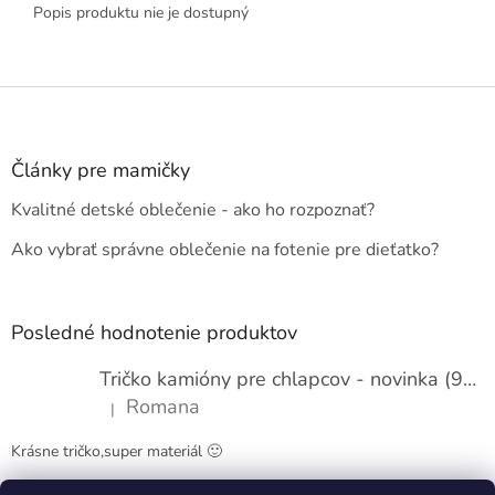
Popis produktu nie je dostupný
Z
á
p
ä
Články pre mamičky
t
Kvalitné detské oblečenie - ako ho rozpoznať?
i
e
Ako vybrať správne oblečenie na fotenie pre dieťatko?
Posledné hodnotenie produktov
Tričko kamióny pre chlapcov - novinka (98-134)
Romana
|
Hodnotenie produktu je 5 z 5 hviezdičiek.
Krásne tričko,super materiál 🙂