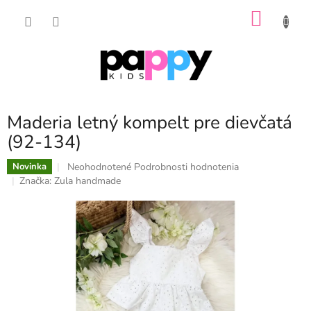
Prejsť
NÁKU
na
obsah
KOŠÍK
Maderia letný kompelt pre dievčatá
(92-134)
Priemerné
Neohodnotené
Podrobnosti hodnotenia
Novinka
hodnotenie
Značka:
Zula handmade
produktu
je
0,0
z
5
hviezdičiek.