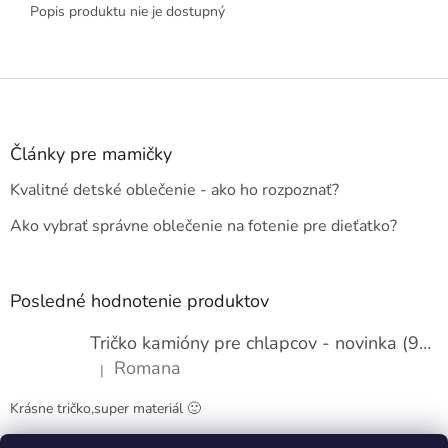
Popis produktu nie je dostupný
Z
á
p
ä
Články pre mamičky
t
Kvalitné detské oblečenie - ako ho rozpoznať?
i
e
Ako vybrať správne oblečenie na fotenie pre dieťatko?
Posledné hodnotenie produktov
Tričko kamióny pre chlapcov - novinka (98-134)
Romana
|
Hodnotenie produktu je 5 z 5 hviezdičiek.
Krásne tričko,super materiál 🙂