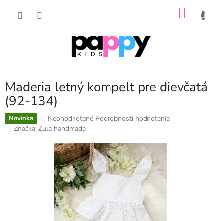
Prejsť
NÁKU
na
obsah
KOŠÍK
Maderia letný kompelt pre dievčatá
(92-134)
Priemerné
Neohodnotené
Podrobnosti hodnotenia
Novinka
hodnotenie
Značka:
Zula handmade
produktu
je
0,0
z
5
hviezdičiek.