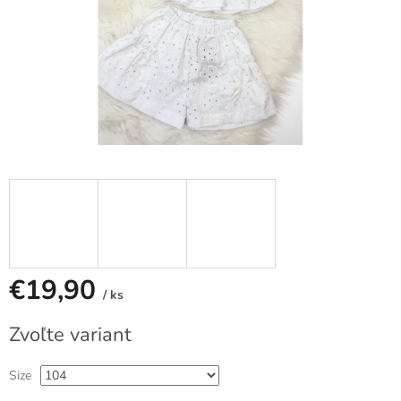
€19,90
/ ks
Jednotková
Zvoľte variant
cena:
Size