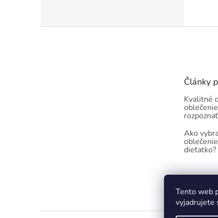
Z
á
p
ä
t
Články 
i
e
Kvalitné 
oblečenie
rozpoznať
Ako vybra
oblečenie
dieťatko?
Tento web p
vyjadrujete 