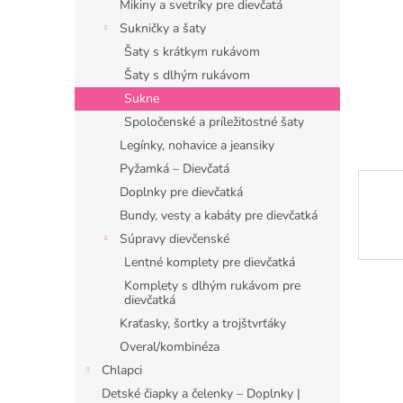
Mikiny a svetríky pre dievčatá
Sukničky a šaty
Šaty s krátkym rukávom
Šaty s dlhým rukávom
Sukne
Spoločenské a príležitostné šaty
Legínky, nohavice a jeansiky
Pyžamká – Dievčatá
Doplnky pre dievčatká
Bundy, vesty a kabáty pre dievčatká
Súpravy dievčenské
Lentné komplety pre dievčatká
Komplety s dlhým rukávom pre
dievčatká
Kraťasky, šortky a trojštvrťáky
Overal/kombinéza
Chlapci
Detské čiapky a čelenky – Doplnky |