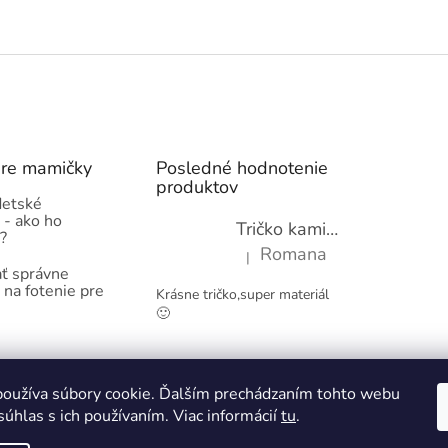
pre mamičky
Posledné hodnotenie
produktov
detské
 - ako ho
Tričko kamióny pre chlapcov - novinka (98-134)
?
Romana
|
Hodnotenie produktu je 5 z 5 hviez
ť správne
 na fotenie pre
Krásne tričko,super materiál
🙂
Obchodné podmienky
Kontakty
oužíva súbory cookie. Ďalším prechádzaním tohto webu
súhlas s ich používaním. Viac informácií
tu
.