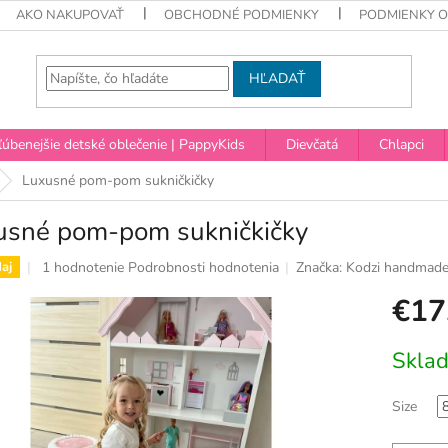
AKO NAKUPOVAŤ
OBCHODNÉ PODMIENKY
PODMIENKY 
HĽADAŤ
úbenejšie detské oblečenie | PappyKids
Dievčatá
Chlapci
Luxusné pom-pom sukničkičky
usné pom-pom sukničkičky
Priemerné
1 hodnotenie
Podrobnosti hodnotenia
Značka:
Kodzi handmad
aj
hodnotenie
€17
produktu
je
5,0
Jednotko
Skla
z
cena:
5
hviezdičiek.
Size