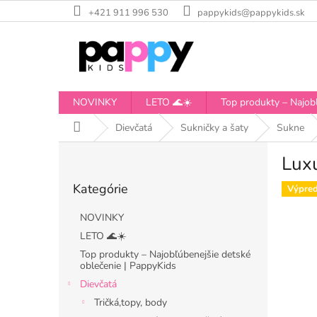
Prejsť
+421 911 996 530
pappykids@pappykids.sk
na
obsah
NOVINKY
LETO 🌊☀️
Top produkty – Najobľ
Domov
Dievčatá
Sukničky a šaty
Sukne
B
Lux
o
Preskočiť
č
Kategórie
kategórie
Výpred
n
ý
NOVINKY
p
LETO 🌊☀️
a
Top produkty – Najobľúbenejšie detské
n
oblečenie | PappyKids
e
Dievčatá
l
Tričká,topy, body