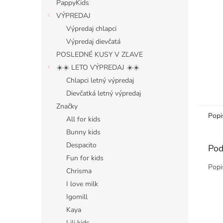
PappyKids
VÝPREDAJ
Výpredaj chlapci
Výpredaj dievčatá
POSLEDNÉ KUSY V ZĽAVE
☀️☀️ LETO VÝPREDAJ ☀️☀️
Chlapci letný výpredaj
Dievčatká letný výpredaj
Značky
Popi
All for kids
Bunny kids
Despacito
Pod
Fun for kids
Popi
Chrisma
I love milk
Igomill
Kaya
Lili kids