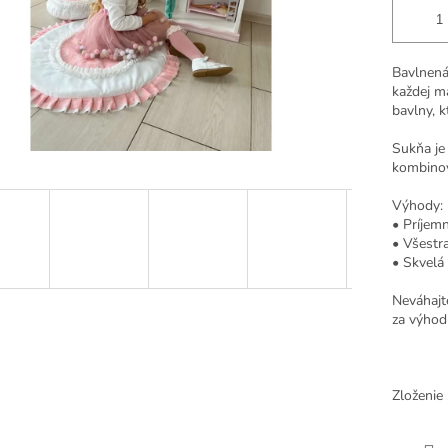
Bavlnená
každej ma
bavlny, k
Sukňa je
kombinov
Výhody:
• Príjemn
• Všestr
• Skvelá 
Neváhajt
za výhod
Zloženie