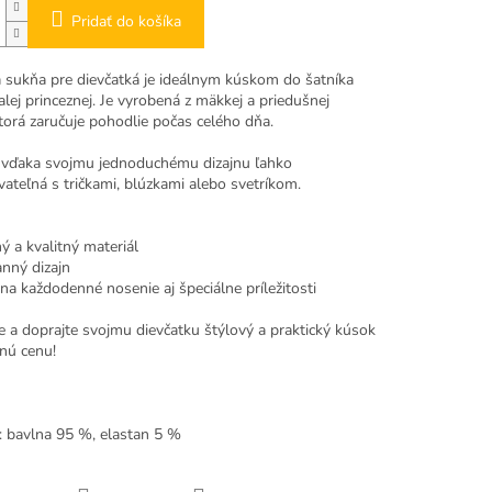
Pridať do košíka
 sukňa pre dievčatká je ideálnym kúskom do šatníka
lej princeznej. Je vyrobená z mäkkej a priedušnej
torá zaručuje pohodlie počas celého dňa.
 vďaka svojmu jednoduchému dizajnu ľahko
ateľná s tričkami, blúzkami alebo svetríkom.
ý a kvalitný materiál
anný dizajn
na každodenné nosenie aj špeciálne príležitosti
e a doprajte svojmu dievčatku štýlový a praktický kúsok
nú cenu!
 : bavlna 95 %, elastan 5 %