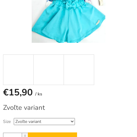
€15,90
/ ks
Jednotková
Zvoľte variant
cena:
Size