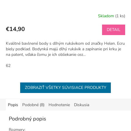
Skladom
(1 ks)
€14,90
DETAIL
Kvalitné bavlnené body s dlhým rukávikom od značky Helen. Ecru
biely podklad. Bodynká majú dlhý rukávik a zapínanie pri krku je
na patent, vďaka čomu je ich obliekanie cez...
62
ZOBRAZIŤ VŠETKY SÚVISIACE PRODUKTY
Popis
Podobné (8)
Hodnotenie
Diskusia
Podrobný popis
Rozmery: