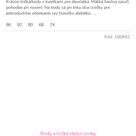
Krásne tričká/body s kvietkami pre dievčatká. Mäkká bavlna zaručí
pohodlie pri nosení. Na body sä pri krku dva cvočky pre
jednoduchšie obliekanie cez hlavičku dieťatka. ...
86
92
80
68
74
Kód:
1569/62
Body a tričká Helen srnky