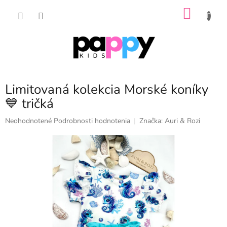
Prejsť
NÁKU
na
obsah
KOŠÍK
Limitovaná kolekcia Morské koníky
💙 tričká
Priemerné
Neohodnotené
Podrobnosti hodnotenia
Značka:
Auri & Rozi
hodnotenie
produktu
je
0,0
z
5
hviezdičiek.