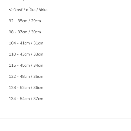
Veľkosť / dĺžka / šírka
92 - 35cm / 29cm
98 - 37cm / 30cm
104 - 41cm / 31cm
110 - 43cm / 33cm
116 - 45cm / 34cm
122 - 48cm / 35cm
128 - 52cm / 36cm
134 - 54cm / 37cm
Z
á