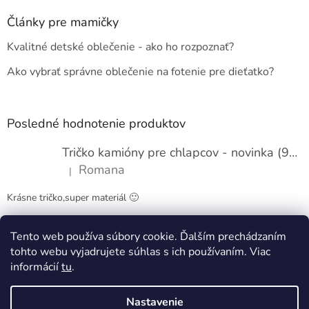
p
ä
Články pre mamičky
t
Kvalitné detské oblečenie - ako ho rozpoznať?
i
e
Ako vybrať správne oblečenie na fotenie pre dieťatko?
Posledné hodnotenie produktov
Tričko kamióny pre chlapcov - novinka (98-134)
Romana
|
Hodnotenie produktu je 5 z 5 hviezdičiek.
Krásne tričko,super materiál 🙂
Tento web používa súbory cookie. Ďalším prechádzaním
Obchodné podmienky
Kontakty
tohto webu vyjadrujete súhlas s ich používaním. Viac
informácií
tu
.
Nastavenie
Vytvoril Shoptet