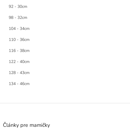
92 - 30cm
98 - 32cm
104 - 34cm
110 - 36cm
116 - 38cm
122 - 40cm
128 - 43cm
134 - 46cm
Z
á
p
ä
Články pre mamičky