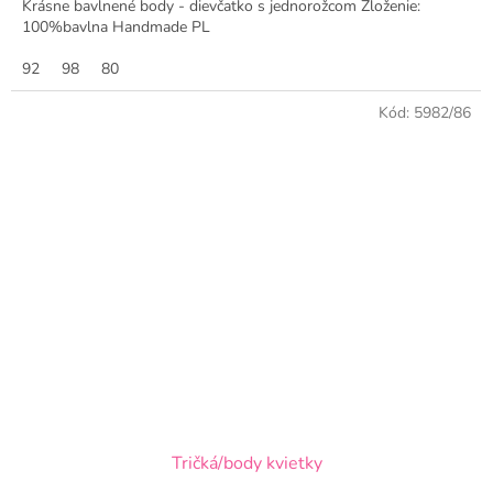
Krásne bavlnené body - dievčatko s jednorožcom Zloženie:
100%bavlna Handmade PL
92
98
80
Kód:
5982/86
Tričká/body kvietky