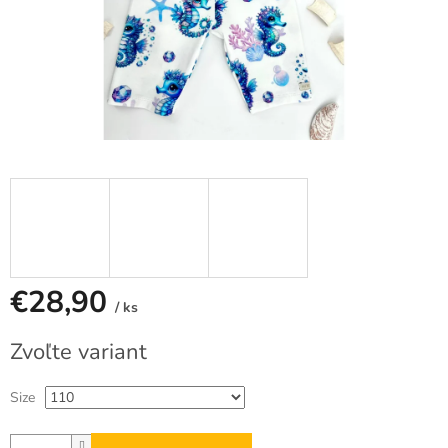
€28,90
/ ks
Jednotková
Zvoľte variant
cena:
Size