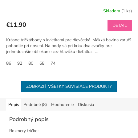
Skladom
(1 ks)
€11,90
DETAIL
Krásne tričká/body s kvietkami pre dievčatká. Mäkká bavlna zaručí
pohodlie pri nosení. Na body sä pri krku dva cvočky pre
jednoduchšie obliekanie cez hlavičku dieťatka. ...
86
92
80
68
74
ZOBRAZIŤ VŠETKY SÚVISIACE PRODUKTY
Popis
Podobné (8)
Hodnotenie
Diskusia
Podrobný popis
Rozmery tričko: