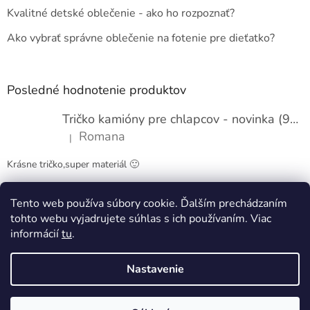
t
Kvalitné detské oblečenie - ako ho rozpoznať?
i
e
Ako vybrať správne oblečenie na fotenie pre dieťatko?
Posledné hodnotenie produktov
Tričko kamióny pre chlapcov - novinka (98-134)
Romana
|
Hodnotenie produktu je 5 z 5 hviezdičiek.
Krásne tričko,super materiál 🙂
Tento web používa súbory cookie. Ďalším prechádzaním
Obchodné podmienky
Kontakty
tohto webu vyjadrujete súhlas s ich používaním. Viac
informácií
tu
.
Nastavenie
Vytvoril Shoptet