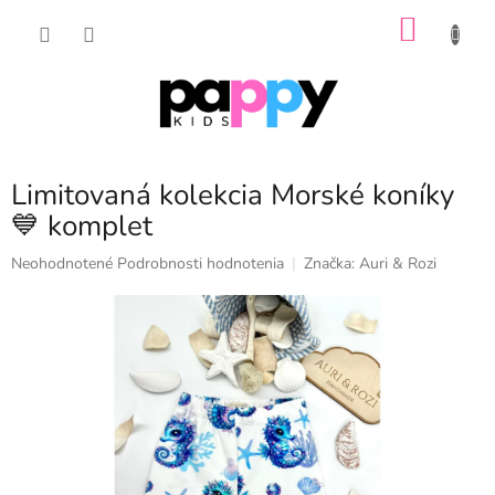
Prejsť
NÁKU
na
obsah
KOŠÍK
Limitovaná kolekcia Morské koníky
💙 komplet
Priemerné
Neohodnotené
Podrobnosti hodnotenia
Značka:
Auri & Rozi
hodnotenie
produktu
je
0,0
z
5
hviezdičiek.