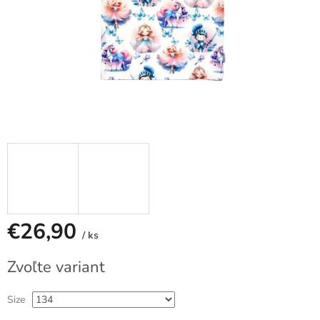
€26,90
/ ks
Jednotková
Zvoľte variant
cena:
Size