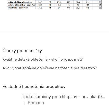
Z
á
p
ä
Články pre mamičky
t
Kvalitné detské oblečenie - ako ho rozpoznať?
i
e
Ako vybrať správne oblečenie na fotenie pre dieťatko?
Posledné hodnotenie produktov
Tričko kamióny pre chlapcov - novinka (98-134)
Romana
|
Hodnotenie produktu je 5 z 5 hviezdičiek.