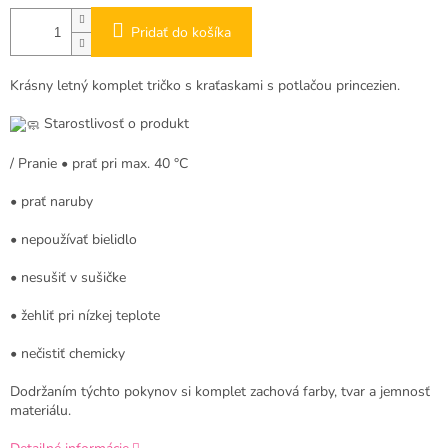
Pridať do košíka
Krásny letný komplet tričko s kraťaskami s potlačou princezien.
Starostlivosť o produkt
/ Pranie • prať pri max. 40 °C
• prať naruby
• nepoužívať bielidlo
• nesušiť v sušičke
• žehliť pri nízkej teplote
• nečistiť chemicky
Dodržaním týchto pokynov si komplet zachová farby, tvar a jemnosť
materiálu.