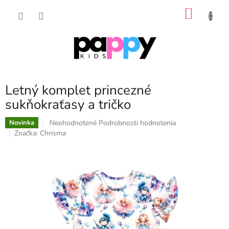
Prejsť
NÁKU
na
obsah
KOŠÍK
Letný komplet princezné
sukňokraťasy a tričko
Priemerné
Neohodnotené
Podrobnosti hodnotenia
Novinka
hodnotenie
Značka:
Chrisma
produktu
je
0,0
z
5
hviezdičiek.