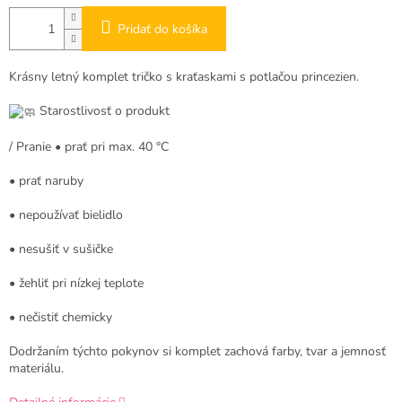
Pridať do košíka
Krásny letný komplet tričko s kraťaskami s potlačou princezien.
Starostlivosť o produkt
/ Pranie • prať pri max. 40 °C
• prať naruby
• nepoužívať bielidlo
• nesušiť v sušičke
• žehliť pri nízkej teplote
• nečistiť chemicky
Dodržaním týchto pokynov si komplet zachová farby, tvar a jemnosť
materiálu.