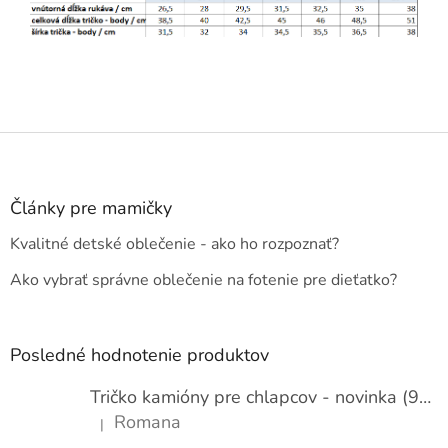
Z
á
p
ä
Články pre mamičky
t
Kvalitné detské oblečenie - ako ho rozpoznať?
i
e
Ako vybrať správne oblečenie na fotenie pre dieťatko?
Posledné hodnotenie produktov
Tričko kamióny pre chlapcov - novinka (98-134)
Romana
|
Hodnotenie produktu je 5 z 5 hviezdičiek.