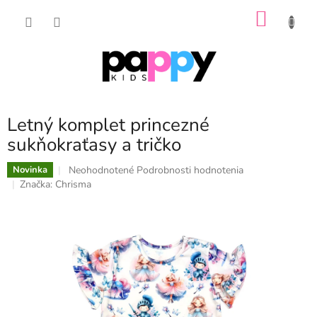
Prejsť
NÁKU
na
obsah
KOŠÍK
Letný komplet princezné
sukňokraťasy a tričko
Priemerné
Neohodnotené
Podrobnosti hodnotenia
Novinka
hodnotenie
Značka:
Chrisma
produktu
je
0,0
z
5
hviezdičiek.