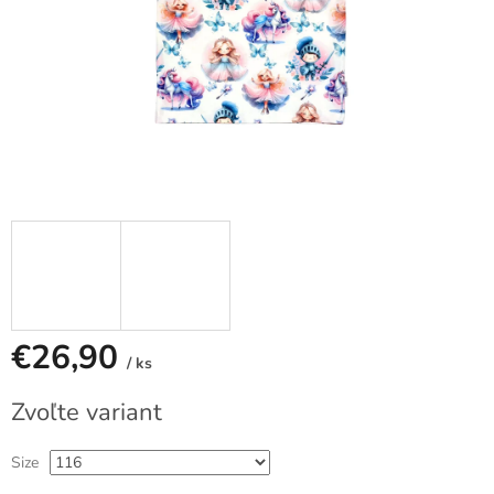
€26,90
/ ks
Jednotková
Zvoľte variant
cena:
Size