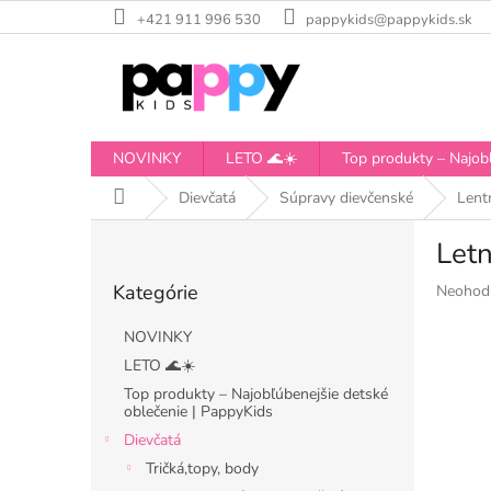
Prejsť
+421 911 996 530
pappykids@pappykids.sk
na
obsah
NOVINKY
LETO 🌊☀️
Top produkty – Najobľ
Domov
Dievčatá
Súpravy dievčenské
Lent
B
Letn
o
Preskočiť
č
Kategórie
Priemer
Neohod
kategórie
n
hodnote
ý
produkt
NOVINKY
p
je
LETO 🌊☀️
a
0,0
Top produkty – Najobľúbenejšie detské
z
n
oblečenie | PappyKids
5
e
hviezdiči
Dievčatá
l
Tričká,topy, body