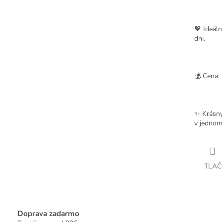
💖 Ideáln
dni.
💰
Cena: 
✨ Krásny 
v jednom
TLAČ
Doprava zadarmo