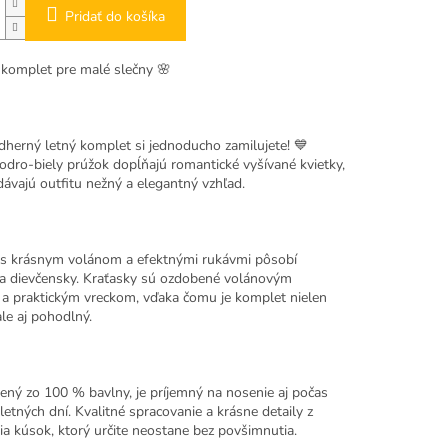
Pridať do košíka
 komplet pre malé slečny
🌸
dherný letný komplet si jednoducho zamilujete! 💙
dro-biely prúžok dopĺňajú romantické vyšívané kvietky,
ávajú outfitu nežný a elegantný vzhľad.
s krásnym volánom a efektnými rukávmi pôsobí
a dievčensky. Kraťasky sú ozdobené volánovým
 a praktickým vreckom, vďaka čomu je komplet nielen
ale aj pohodlný.
bený zo
100 % bavlny
, je príjemný na nosenie aj počas
letných dní. Kvalitné spracovanie a krásne detaily z
ia kúsok, ktorý určite neostane bez povšimnutia.