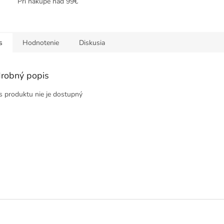
Pri nákupe nad 99€
s
Hodnotenie
Diskusia
robný popis
s produktu nie je dostupný