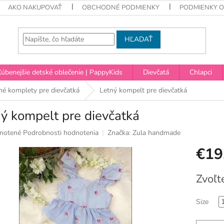
AKO NAKUPOVAŤ
OBCHODNÉ PODMIENKY
PODMIENKY 
HĽADAŤ
úbenejšie detské oblečenie | PappyKids
Dievčatá
Chlapci
né komplety pre dievčatká
Letný kompelt pre dievčatká
ý kompelt pre dievčatká
né
notené
Podrobnosti hodnotenia
Značka:
Zula handmade
nie
€19
u
Jednotko
Zvoľt
cena:
ek.
Size