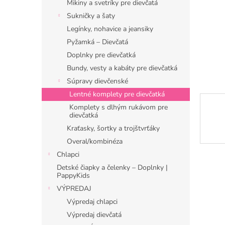
Mikiny a svetríky pre dievčatá
Sukničky a šaty
Legínky, nohavice a jeansiky
Pyžamká – Dievčatá
Doplnky pre dievčatká
Bundy, vesty a kabáty pre dievčatká
Súpravy dievčenské
Lentné komplety pre dievčatká
Komplety s dlhým rukávom pre
dievčatká
Kraťasky, šortky a trojštvrťáky
Overal/kombinéza
Chlapci
Detské čiapky a čelenky – Doplnky |
PappyKids
VÝPREDAJ
Výpredaj chlapci
Výpredaj dievčatá