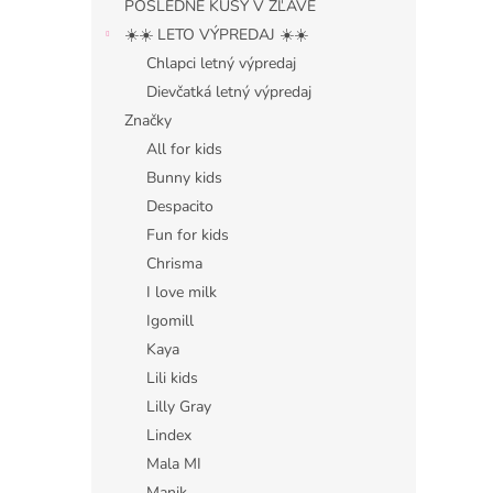
POSLEDNÉ KUSY V ZĽAVE
☀️☀️ LETO VÝPREDAJ ☀️☀️
Chlapci letný výpredaj
Dievčatká letný výpredaj
Značky
All for kids
Bunny kids
Despacito
Fun for kids
Chrisma
I love milk
Igomill
Kaya
Lili kids
Lilly Gray
Lindex
Mala MI
Manik