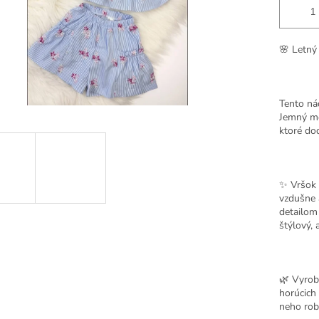
🌸
Letný
Tento ná
Jemný mo
ktoré dod
✨ Vršok 
vzdušne 
detailom
štýlový, 
🌿 Vyro
horúcich 
neho rob