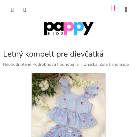
Prejsť
NÁKU
na
obsah
KOŠÍK
Letný kompelt pre dievčatká
Priemerné
Neohodnotené
Podrobnosti hodnotenia
Značka:
Zula handmade
hodnotenie
produktu
je
0,0
z
5
hviezdičiek.