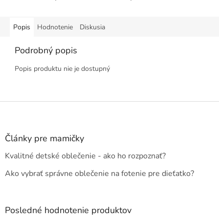
Popis
Hodnotenie
Diskusia
Podrobný popis
Popis produktu nie je dostupný
Z
á
p
ä
Články pre mamičky
t
Kvalitné detské oblečenie - ako ho rozpoznať?
i
e
Ako vybrať správne oblečenie na fotenie pre dieťatko?
Posledné hodnotenie produktov