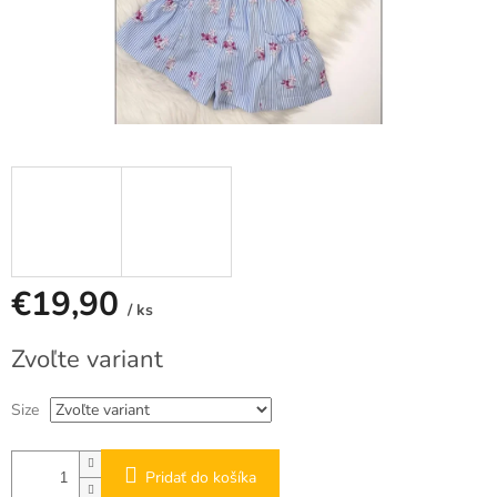
€19,90
/ ks
Jednotková
Zvoľte variant
cena:
Size
Pridať do košíka