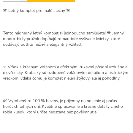
🌸
Letný komplet pre malé slečny
🌸
Tento nádherný letný komplet si jednoducho zamilujete! 💙 Jemný
modro-biely prúžok dopĺňajú romantické vyšívané kvietky, ktoré
dodávajú outfitu nežný a elegantný vzhľad.
✨ Vršok s krásnym volánom a efektnými rukávmi pôsobí vzdušne a
dievčensky. Kraťasky sú ozdobené volánovým detailom a praktickým
vreckom, vďaka čomu je komplet nielen štýlový, ale aj pohodlný.
🌿 Vyrobený zo
100 % bavlny
, je príjemný na nosenie aj počas
horúcich letných dní. Kvalitné spracovanie a krásne detaily z neho
robia kúsok, ktorý určite neostane bez povšimnutia.