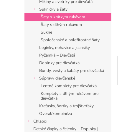
Mikiny a svetríky pre dievčatá
Sukničky a šaty
Šaty s krátkym rukávom
Šaty s dlhým rukávom
Sukne
Spoločenské a príležitostné šaty
Legínky, nohavice a jeansiky
Pyžamká – Dievčatá
Doplnky pre dievčatká
Bundy, vesty a kabáty pre dievčatká
Súpravy dievčenské
Lentné komplety pre dievčatká
Komplety s dlhým rukávom pre
dievčatká
Kraťasky, šortky a trojštvrťáky
Overal/kombinéza
Chlapci
Detské čiapky a čelenky – Doplnky |