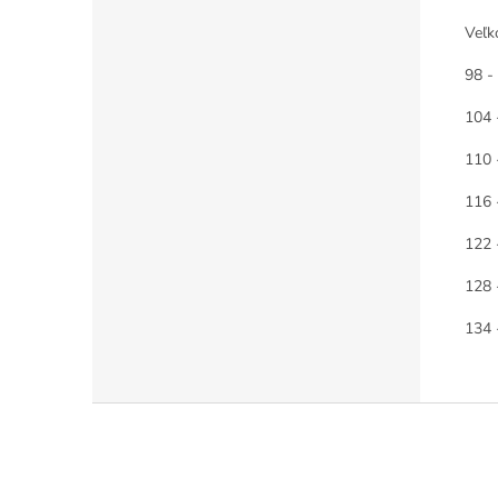
Veľk
98 -
104 
110 
116 
122 
128 
134 
Z
á
p
ä