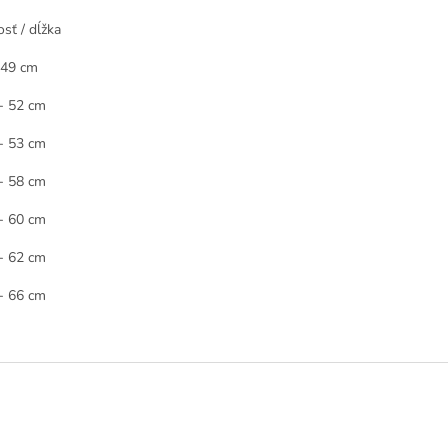
osť / dĺžka
 49 cm
- 52 cm
- 53 cm
- 58 cm
- 60 cm
- 62 cm
- 66 cm