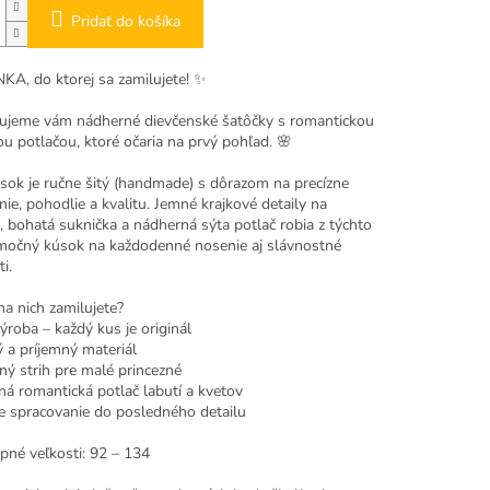
Pridať do košíka
A, do ktorej sa zamilujete!
✨
ujeme vám nádherné dievčenské šatôčky s romantickou
u potlačou, ktoré očaria na prvý pohľad. 🌸
sok je
ručne šitý (handmade)
s dôrazom na precízne
ie, pohodlie a kvalitu. Jemné krajkové detaily na
, bohatá suknička a nádherná sýta potlač robia z týchto
imočný kúsok na každodenné nosenie aj slávnostné
ti.
na nich zamilujete?
ýroba – každý kus je originál
ý a príjemný materiál
ný strih pre malé princezné
ná romantická potlač labutí a kvetov
ne spracovanie do posledného detailu
pné veľkosti:
92 – 134