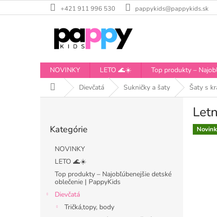
Prejsť
+421 911 996 530
pappykids@pappykids.sk
na
obsah
NOVINKY
LETO 🌊☀️
Top produkty – Najobľ
Domov
Dievčatá
Sukničky a šaty
Šaty s k
B
Letn
o
Preskočiť
č
Kategórie
kategórie
Novink
n
ý
NOVINKY
p
LETO 🌊☀️
a
Top produkty – Najobľúbenejšie detské
n
oblečenie | PappyKids
e
Dievčatá
l
Tričká,topy, body