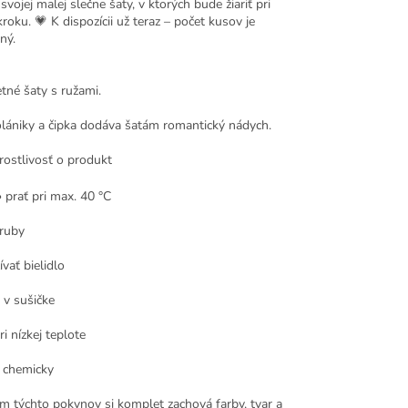
svojej malej slečne šaty, v ktorých bude žiariť pri
oku. 💗 K dispozícii už teraz – počet kusov je
ný.
tné šaty s ružami.
lániky a čipka dodáva šatám romantický nádych.
ostlivosť o produkt
• prať pri max. 40 °C
aruby
vať bielidlo
 v sušičke
ri nízkej teplote
ť chemicky
m týchto pokynov si komplet zachová farby, tvar a