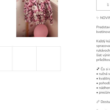
✨
NOVINK
Predstav
kvetinovo
Každý kú
spracovan
rukávoch
šiat výn
príležitos
💕 Čo si 
• ručná v
• kvalitn
• pohodl
• nádher
• precíz
📏 Dostu