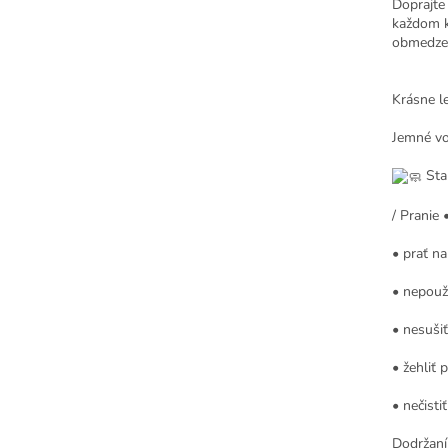
Doprajte 
každom kr
obmedze
Krásne le
Jemné vo
Star
/ Pranie 
• prať n
• nepouží
• nesušiť
• žehliť p
• nečisti
Dodržaní