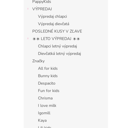
PappyKids
VÝPREDAJ
Výpredaj chlapci
Výpredaj dievčatá
POSLEDNÉ KUSY V ZĽAVE
☀️☀️ LETO VÝPREDAJ ☀️☀️
Chlapci letný výpredaj
Dievčatká letný výpredaj
Značky
All for kids
Bunny kids
Despacito
Fun for kids
Chrisma
I love milk
Igomill
Kaya
Lili kids