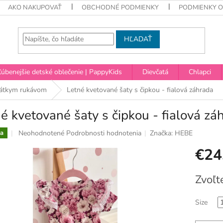
AKO NAKUPOVAŤ
OBCHODNÉ PODMIENKY
PODMIENKY 
HĽADAŤ
úbenejšie detské oblečenie | PappyKids
Dievčatá
Chlapci
rátkym rukávom
Letné kvetované šaty s čipkou - fialová záhrada
é kvetované šaty s čipkou - fialová zá
Priemerné
Neohodnotené
Podrobnosti hodnotenia
Značka:
HEBE
a
hodnotenie
€24
produktu
je
0,0
Jednotko
Zvoľt
z
cena:
5
hviezdičiek.
Size