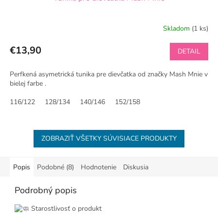
Skladom
(1 ks)
€13,90
DETAIL
Perfkená asymetrická tunika pre dievčatka od značky Mash Mnie v
bielej farbe .
116/122
128/134
140/146
152/158
ZOBRAZIŤ VŠETKY SÚVISIACE PRODUKTY
Popis
Podobné (8)
Hodnotenie
Diskusia
Podrobný popis
Starostlivosť o produkt