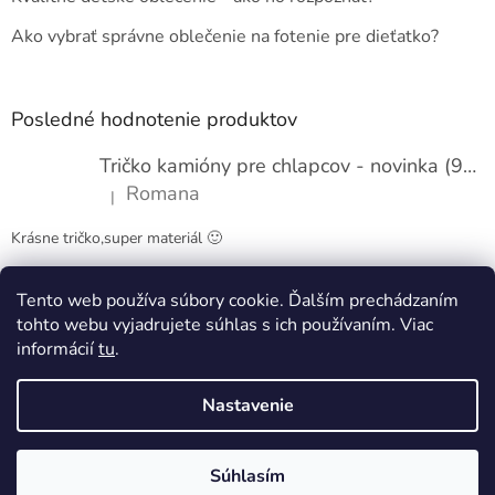
i
e
Ako vybrať správne oblečenie na fotenie pre dieťatko?
Posledné hodnotenie produktov
Tričko kamióny pre chlapcov - novinka (98-134)
Romana
|
Hodnotenie produktu je 5 z 5 hviezdičiek.
Krásne tričko,super materiál 🙂
Tento web používa súbory cookie. Ďalším prechádzaním
Obchodné podmienky
Kontakty
tohto webu vyjadrujete súhlas s ich používaním. Viac
informácií
tu
.
Nastavenie
Vytvoril Shoptet
Súhlasím
Copyright 2026
Pappy kids
. Všetky práva vyhradené.