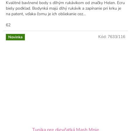
Kvalitné bavlnené body s dlhým rukávikom od značky Helen. Ecru
biely podklad. Bodynká majú dlhý rukávik a zapínanie pri krku je
na patent, vďaka čomu je ich obliekanie cez...
62
Kód:
7633/116
Novinka
Tunika pre dievčatká Mash Mnie