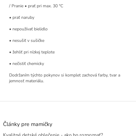
/ Pranie • prať pri max. 30 °C
• prať naruby
• nepoužívať bielidlo
• nesušiť v sušičke
• žehliť pri nízkej teplote
• nečistiť chemicky
Dodržaním týchto pokynov si komplet zachová farby, tvar a
jemnosť materiálu.
Z
á
p
ä
Články pre mamičky
t
Kvalitné detské oblečenie - ako ho rozpoznať?