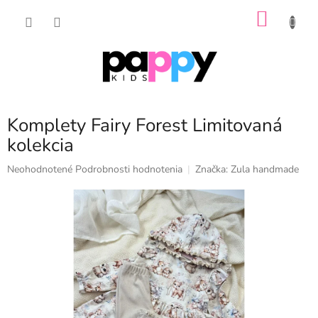
Prejsť
NÁKU
na
obsah
KOŠÍK
Komplety Fairy Forest Limitovaná
kolekcia
Priemerné
Neohodnotené
Podrobnosti hodnotenia
Značka:
Zula handmade
hodnotenie
produktu
je
0,0
z
5
hviezdičiek.