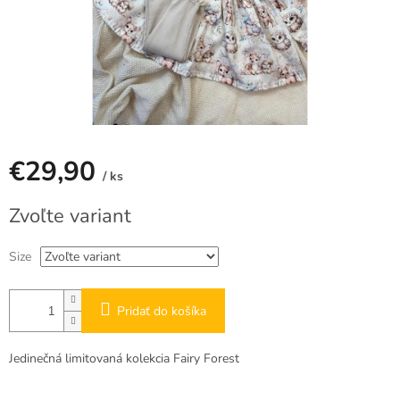
€29,90
/ ks
Jednotková
Zvoľte variant
cena:
Size
Pridať do košíka
Jedinečná limitovaná kolekcia Fairy Forest