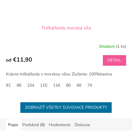
Tričká/body morská víla
Skladom
(1 ks)
€11,90
od
DETAIL
Krásne tričká/body s morskou vílou Zloženie: 100%bavlna
92
98
104
110
116
80
68
74
ZOBRAZIŤ VŠETKY SÚVISIACE PRODUKTY
Popis
Podobné (8)
Hodnotenie
Diskusia