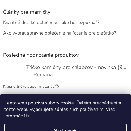
p
ä
Články pre mamičky
t
Kvalitné detské oblečenie - ako ho rozpoznať?
i
e
Ako vybrať správne oblečenie na fotenie pre dieťatko?
Posledné hodnotenie produktov
Tričko kamióny pre chlapcov - novinka (98-134)
Romana
|
Hodnotenie produktu je 5 z 5 hviezdičiek.
Krásne tričko,super materiál 🙂
Tento web používa súbory cookie. Ďalším prechádzaním
Obchodné podmienky
Kontakty
tohto webu vyjadrujete súhlas s ich používaním. Viac
informácií
tu
.
Nastavenie