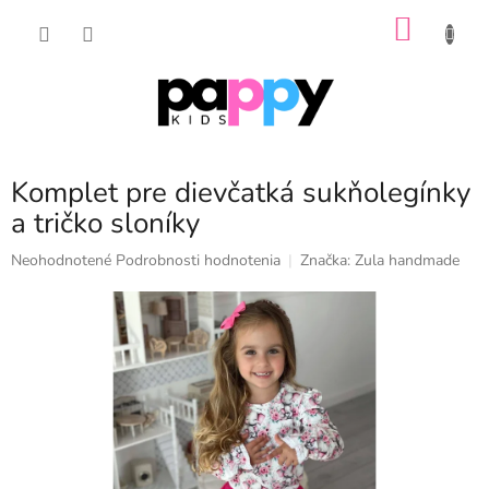
Prejsť
NÁKU
na
obsah
KOŠÍK
Komplet pre dievčatká sukňolegínky
a tričko sloníky
Priemerné
Neohodnotené
Podrobnosti hodnotenia
Značka:
Zula handmade
hodnotenie
produktu
je
0,0
z
5
hviezdičiek.