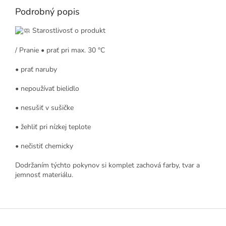
Podrobný popis
Starostlivosť o produkt
/ Pranie • prať pri max. 30 °C
• prať naruby
• nepoužívať bielidlo
• nesušiť v sušičke
• žehliť pri nízkej teplote
• nečistiť chemicky
Dodržaním týchto pokynov si komplet zachová farby, tvar a
jemnosť materiálu.
Z
á