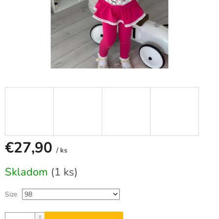
€27,90
/ ks
Jednotková
Skladom
(1 ks)
cena:
Size