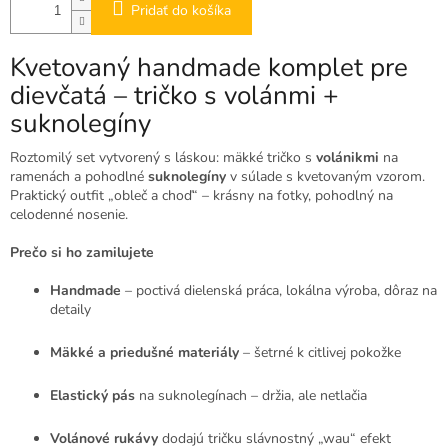
Pridať do košíka
Kvetovaný handmade komplet pre
dievčatá – tričko s volánmi +
suknolegíny
Roztomilý set vytvorený s láskou: mäkké tričko s
volánikmi
na
ramenách a pohodlné
suknolegíny
v súlade s kvetovaným vzorom.
Praktický outfit „obleč a choď“ – krásny na fotky, pohodlný na
celodenné nosenie.
Prečo si ho zamilujete
Handmade
– poctivá dielenská práca, lokálna výroba, dôraz na
detaily
Mäkké a priedušné materiály
– šetrné k citlivej pokožke
Elastický pás
na suknolegínach – držia, ale netlačia
Volánové rukávy
dodajú tričku slávnostný „wau“ efekt