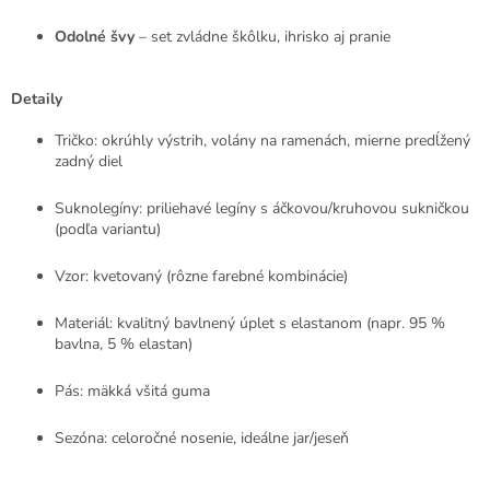
Odolné švy
– set zvládne škôlku, ihrisko aj pranie
Detaily
Tričko: okrúhly výstrih, volány na ramenách, mierne predĺžený
zadný diel
Suknolegíny: priliehavé legíny s áčkovou/kruhovou sukničkou
(podľa variantu)
Vzor: kvetovaný (rôzne farebné kombinácie)
Materiál: kvalitný bavlnený úplet s elastanom (napr. 95 %
bavlna, 5 % elastan)
Pás: mäkká všitá guma
Sezóna: celoročné nosenie, ideálne jar/jeseň