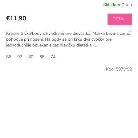
Skladom
(1 ks)
€11,90
DETAIL
Krásne tričká/body s kvietkami pre dievčatká. Mäkká bavlna zaručí
pohodlie pri nosení. Na body sä pri krku dva cvočky pre
jednoduchšie obliekanie cez hlavičku dieťatka. ...
86
92
80
68
74
Kód:
5979/92