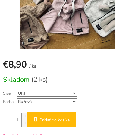
€8,90
/ ks
Jednotková
Skladom
(2 ks)
cena:
Size
Farba
Pridať do košíka