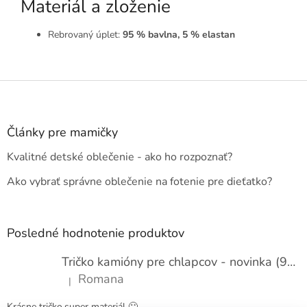
Materiál a zloženie
Rebrovaný úplet:
95 % bavlna, 5 % elastan
Z
á
p
ä
Články pre mamičky
t
Kvalitné detské oblečenie - ako ho rozpoznať?
i
e
Ako vybrať správne oblečenie na fotenie pre dieťatko?
Posledné hodnotenie produktov
Tričko kamióny pre chlapcov - novinka (98-134)
Romana
|
Hodnotenie produktu je 5 z 5 hviezdičiek.
Krásne tričko,super materiál 🙂