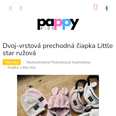
Prejsť
NÁKU
na
obsah
KOŠÍK
Dvoj-vrstová prechodná čiapka Little
star ružová
Priemerné
Neohodnotené
Podrobnosti hodnotenia
Výpredaj
hodnotenie
Značka:
Little star
produktu
je
0,0
z
5
hviezdičiek.