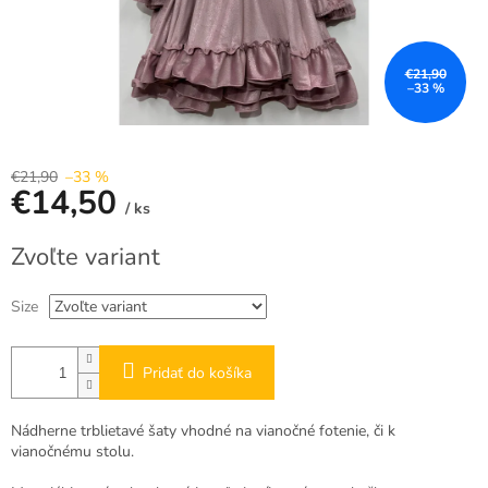
€21,90
–33 %
€21,90
–33 %
€14,50
/ ks
Jednotková
Zvoľte variant
cena:
Size
Pridať do košíka
Nádherne trblietavé šaty vhodné na vianočné fotenie, či k
vianočnému stolu.