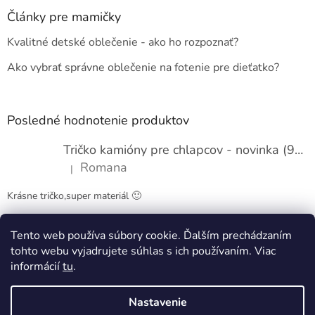
p
ä
Články pre mamičky
t
Kvalitné detské oblečenie - ako ho rozpoznať?
i
e
Ako vybrať správne oblečenie na fotenie pre dieťatko?
Posledné hodnotenie produktov
Tričko kamióny pre chlapcov - novinka (98-134)
Romana
|
Hodnotenie produktu je 5 z 5 hviezdičiek.
Krásne tričko,super materiál 🙂
Tento web používa súbory cookie. Ďalším prechádzaním
Obchodné podmienky
Kontakty
tohto webu vyjadrujete súhlas s ich používaním. Viac
informácií
tu
.
Nastavenie
Vytvoril Shoptet