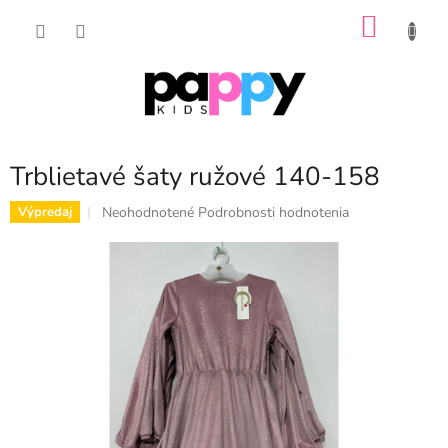
Prejsť
NÁKU
na
obsah
KOŠÍK
Trblietavé šaty ružové 140-158
Priemerné
Neohodnotené
Podrobnosti hodnotenia
Výpredaj
hodnotenie
produktu
je
0,0
z
5
hviezdičiek.