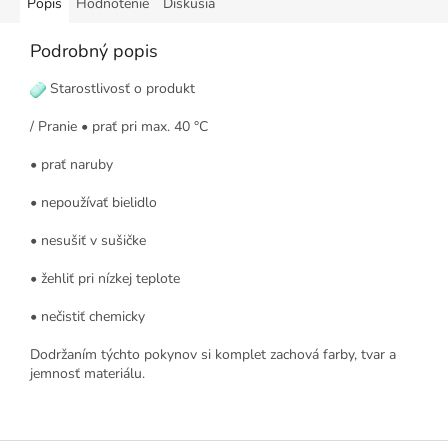
Popis
Hodnotenie
Diskusia
Podrobný popis
Starostlivosť o produkt
/ Pranie • prať pri max. 40 °C
• prať naruby
• nepoužívať bielidlo
• nesušiť v sušičke
• žehliť pri nízkej teplote
• nečistiť chemicky
Dodržaním týchto pokynov si komplet zachová farby, tvar a
jemnosť materiálu.