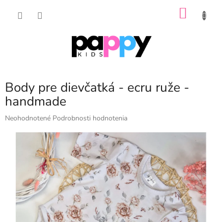
Prejsť
NÁKU
na
obsah
KOŠÍK
Body pre dievčatká - ecru ruže -
handmade
Priemerné
Neohodnotené
Podrobnosti hodnotenia
hodnotenie
produktu
je
0,0
z
5
hviezdičiek.