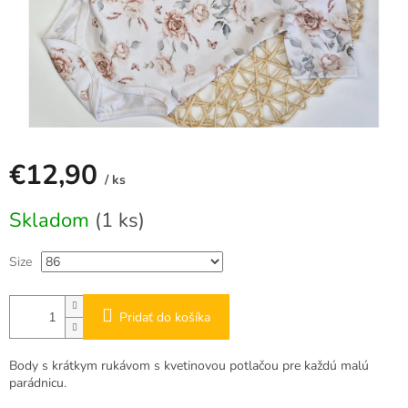
€12,90
/ ks
Jednotková
Skladom
(1 ks)
cena:
Size
Pridať do košíka
Body s krátkym rukávom s kvetinovou potlačou pre každú malú
parádnicu.