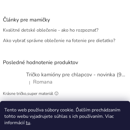
Z
á
p
ä
Články pre mamičky
t
Kvalitné detské oblečenie - ako ho rozpoznať?
i
e
Ako vybrať správne oblečenie na fotenie pre dieťatko?
Posledné hodnotenie produktov
Tričko kamióny pre chlapcov - novinka (98-134)
Romana
|
Hodnotenie produktu je 5 z 5 hviezdičiek.
Krásne tričko,super materiál 🙂
Tento web používa súbory cookie. Ďalším prechádzaním
Obchodné podmienky
Kontakty
tohto webu vyjadrujete súhlas s ich používaním. Viac
informácií
tu
.