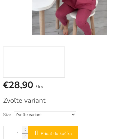
€28,90
/ ks
Jednotková
Zvoľte variant
cena:
Size
Pridať do košíka