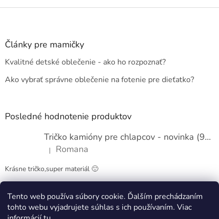
Z
á
p
ä
Články pre mamičky
t
Kvalitné detské oblečenie - ako ho rozpoznať?
i
e
Ako vybrať správne oblečenie na fotenie pre dieťatko?
Posledné hodnotenie produktov
Tričko kamióny pre chlapcov - novinka (98-134)
Romana
|
Hodnotenie produktu je 5 z 5 hviezdičiek.
Krásne tričko,super materiál 🙂
Tento web používa súbory cookie. Ďalším prechádzaním
Obchodné podmienky
Kontakty
tohto webu vyjadrujete súhlas s ich používaním. Viac
informácií
tu
.