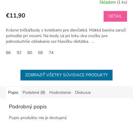
Skladom
(1 ks)
€11,90
DETAIL
Krásne tričká/body s kvietkami pre dievčatká. Mäkká bavlna zaručí
pohodlie pri nosení. Na body sä pri krku dva cvočky pre
jednoduchšie obliekanie cez hlavičku dieťatka. ...
86
92
80
68
74
ZOBRAZIŤ VŠETKY SÚVISIACE PRODUKTY
Popis
Podobné (8)
Hodnotenie
Diskusia
Podrobný popis
Popis produktu nie je dostupný