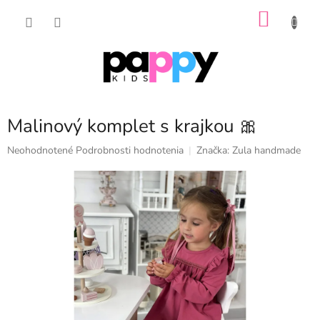
Prejsť
NÁKU
na
obsah
KOŠÍK
Malinový komplet s krajkou 🎀
Priemerné
Neohodnotené
Podrobnosti hodnotenia
Značka:
Zula handmade
hodnotenie
produktu
je
0,0
z
5
hviezdičiek.