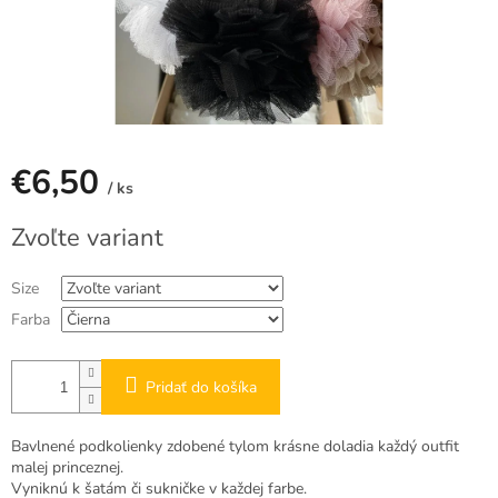
€6,50
/ ks
Jednotková
Zvoľte variant
cena:
Size
Farba
Pridať do košíka
Bavlnené podkolienky zdobené tylom krásne doladia každý outfit
malej princeznej.
Vyniknú k šatám či sukničke v každej farbe.