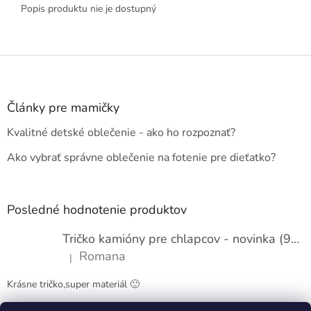
Popis produktu nie je dostupný
Z
á
p
ä
Články pre mamičky
t
Kvalitné detské oblečenie - ako ho rozpoznať?
i
e
Ako vybrať správne oblečenie na fotenie pre dieťatko?
Posledné hodnotenie produktov
Tričko kamióny pre chlapcov - novinka (98-134)
Romana
|
Hodnotenie produktu je 5 z 5 hviezdičiek.
Krásne tričko,super materiál 🙂