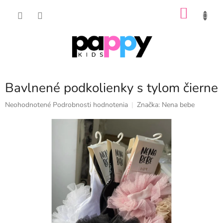
Prejsť
NÁKU
na
obsah
KOŠÍK
Bavlnené podkolienky s tylom čierne
Priemerné
Neohodnotené
Podrobnosti hodnotenia
Značka:
Nena bebe
hodnotenie
produktu
je
0,0
z
5
hviezdičiek.