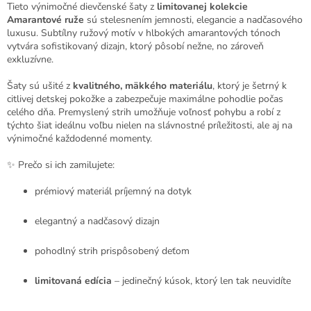
Tieto výnimočné dievčenské šaty z
limitovanej kolekcie
Amarantové ruže
sú stelesnením jemnosti, elegancie a nadčasového
luxusu. Subtílny ružový motív v hlbokých amarantových tónoch
vytvára sofistikovaný dizajn, ktorý pôsobí nežne, no zároveň
exkluzívne.
Šaty sú ušité z
kvalitného, mäkkého materiálu
, ktorý je šetrný k
citlivej detskej pokožke a zabezpečuje maximálne pohodlie počas
celého dňa. Premyslený strih umožňuje voľnosť pohybu a robí z
týchto šiat ideálnu voľbu nielen na slávnostné príležitosti, ale aj na
výnimočné každodenné momenty.
✨ Prečo si ich zamilujete:
prémiový materiál príjemný na dotyk
elegantný a nadčasový dizajn
pohodlný strih prispôsobený deťom
limitovaná edícia
– jedinečný kúsok, ktorý len tak neuvidíte