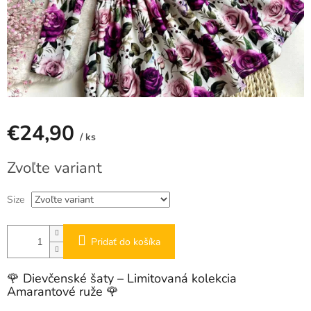
€24,90
/ ks
Jednotková
Zvoľte variant
cena:
Size
Pridať do košíka
🌹 Dievčenské šaty – Limitovaná kolekcia
Amarantové ruže 🌹