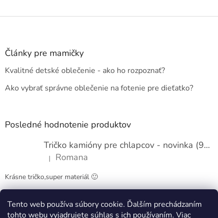
Z
á
p
ä
Články pre mamičky
t
Kvalitné detské oblečenie - ako ho rozpoznať?
i
e
Ako vybrať správne oblečenie na fotenie pre dieťatko?
Posledné hodnotenie produktov
Tričko kamióny pre chlapcov - novinka (98-134)
Romana
|
Hodnotenie produktu je 5 z 5 hviezdičiek.
Krásne tričko,super materiál 🙂
Tento web používa súbory cookie. Ďalším prechádzaním
Obchodné podmienky
Kontakty
tohto webu vyjadrujete súhlas s ich používaním. Viac