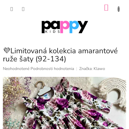
Prejsť
NÁKU
na
obsah
KOŠÍK
💜Limitovaná kolekcia amarantové
ruže šaty (92-134)
Priemerné
Neohodnotené
Podrobnosti hodnotenia
Značka:
Klawo
hodnotenie
produktu
je
0,0
z
5
hviezdičiek.